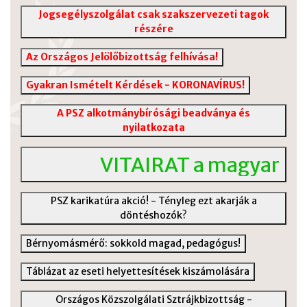
Jogsegélyszolgálat csak szakszervezeti tagok
részére
Az Országos Jelölőbizottság felhívása!
Gyakran Ismételt Kérdések - KORONAVÍRUS!
A PSZ alkotmánybírósági beadványa és
nyilatkozata
VITAIRAT a magyar köz
PSZ karikatúra akció! - Tényleg ezt akarják a
döntéshozók?
Bérnyomásmérő: sokkold magad, pedagógus!
Táblázat az eseti helyettesítések kiszámolására
Országos Közszolgálati Sztrájkbizottság -