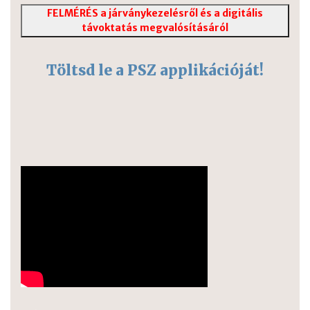
FELMÉRÉS a járványkezelésről és a digitális
távoktatás megvalósításáról
Töltsd le a PSZ applikációját!