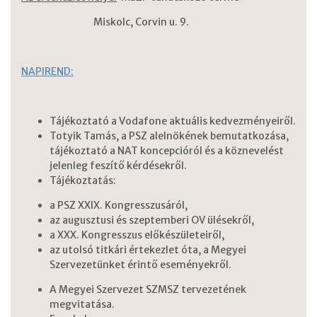
Miskolc, Corvin u. 9.
NAPIREND:
Tájékoztató a Vodafone aktuális kedvezményeiről.
Totyik Tamás, a PSZ alelnökének bemutatkozása,
tájékoztató a NAT koncepcióról és a köznevelést
jelenleg feszítő kérdésekről.
Tájékoztatás:
a PSZ XXIX. Kongresszusáról,
az augusztusi és szeptemberi OV ülésekről,
a XXX. Kongresszus előkészületeiről,
az utolsó titkári értekezlet óta, a Megyei
Szervezetünket érintő eseményekről.
A Megyei Szervezet SZMSZ tervezetének
megvitatása.