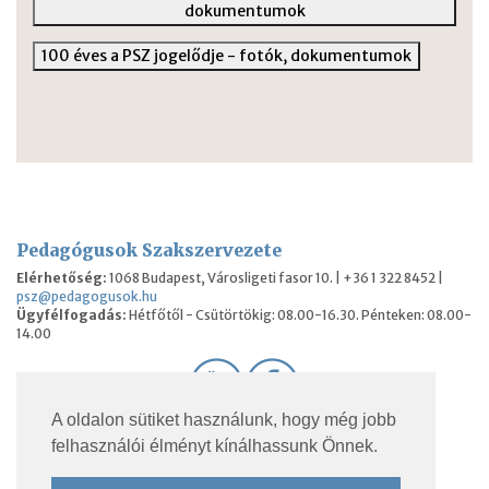
dokumentumok
100 éves a PSZ jogelődje - fotók, dokumentumok
Pedagógusok Szakszervezete
Elérhetőség:
1068 Budapest, Városligeti fasor 10. | +36 1 322 8452 |
psz@pedagogusok.hu
Ügyfélfogadás:
Hétfőtől - Csütörtökig: 08.00-16.30. Pénteken: 08.00-
14.00
A oldalon sütiket használunk, hogy még jobb
© 2026 Pedagógusok Szakszervezete. Minden jog
felhasználói élményt kínálhassunk Önnek.
fenntartva.