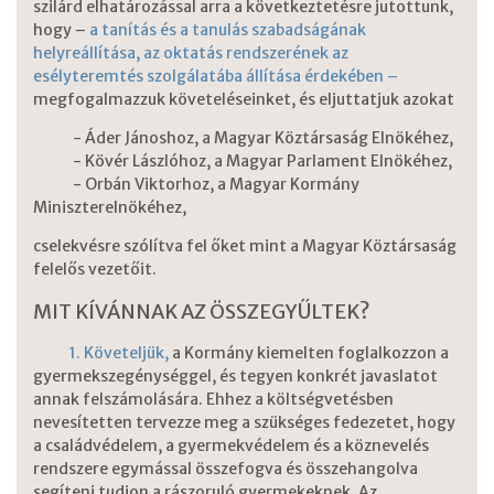
szilárd elhatározással arra a következtetésre jutottunk,
hogy –
a tanítás és a tanulás szabadságának
helyreállítása, az oktatás rendszerének az
esélyteremtés szolgálatába állítása érdekében –
megfogalmazzuk követeléseinket, és eljuttatjuk azokat
- Áder Jánoshoz, a Magyar Köztársaság Elnökéhez,
- Kövér Lászlóhoz, a Magyar Parlament Elnökéhez,
- Orbán Viktorhoz, a Magyar Kormány
Miniszterelnökéhez,
cselekvésre szólítva fel őket mint a Magyar Köztársaság
felelős vezetőit.
MIT KÍVÁNNAK AZ ÖSSZEGYŰLTEK?
1. Követeljük,
a Kormány kiemelten foglalkozzon a
gyermekszegénységgel, és tegyen konkrét javaslatot
annak felszámolására. Ehhez a költségvetésben
nevesítetten tervezze meg a szükséges fedezetet, hogy
a családvédelem, a gyermekvédelem és a köznevelés
rendszere egymással összefogva és összehangolva
segíteni tudjon a rászoruló gyermekeknek. Az