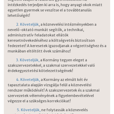
intézkedés terjedjen ki arra is, hogy anyagi okok miatt
egyetlen gyermek se veszítse el a továbbtanulás
lehetőségét!
2. Követeljük
, a köznevelési intézményekben a
nevelő-oktató munkát segítők, a technikai,
adminisztratív feladatokat ellátók
keresetnövekedéséhez a költségvetés biztosítson
fedezetet! A keresetek igazodjanak a végzettséghez és a
munkában eltöltött évek számához!
3. Követeljük,
a Kormány tegyen eleget a
szakszervezetekkel, a szakmai szervezetekkel való
érdekegyeztetési kötelezettségének!
4. Követeljük,
a Kormány az elmúlt két év
tapasztalata alapján vizsgálja felül a köznevelési
rendszer működését! A szakszervezetek és a szakmai
szervezetek véleményének a figyelembevételével
végezze el a szükséges korrekciókat!
5. Követeljük,
ne folytassák a köznevelés