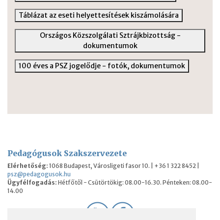
Táblázat az eseti helyettesítések kiszámolására
Országos Közszolgálati Sztrájkbizottság -
dokumentumok
100 éves a PSZ jogelődje - fotók, dokumentumok
Pedagógusok Szakszervezete
Elérhetőség:
1068 Budapest, Városligeti fasor 10. | +36 1 322 8452 |
psz@pedagogusok.hu
Ügyfélfogadás:
Hétfőtől - Csütörtökig: 08.00-16.30. Pénteken: 08.00-
14.00