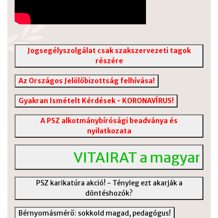
Jogsegélyszolgálat csak szakszervezeti tagok
részére
Az Országos Jelölőbizottság felhívása!
Gyakran Ismételt Kérdések - KORONAVÍRUS!
A PSZ alkotmánybírósági beadványa és
nyilatkozata
VITAIRAT a magyar köz
PSZ karikatúra akció! - Tényleg ezt akarják a
döntéshozók?
Bérnyomásmérő: sokkold magad, pedagógus!