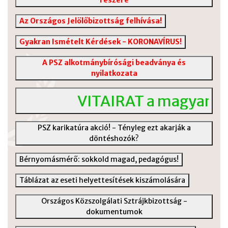
Az Országos Jelölőbizottság felhívása!
Gyakran Ismételt Kérdések - KORONAVÍRUS!
A PSZ alkotmánybírósági beadványa és
nyilatkozata
VITAIRAT a magyar köz
PSZ karikatúra akció! - Tényleg ezt akarják a
döntéshozók?
Bérnyomásmérő: sokkold magad, pedagógus!
Táblázat az eseti helyettesítések kiszámolására
Országos Közszolgálati Sztrájkbizottság -
dokumentumok