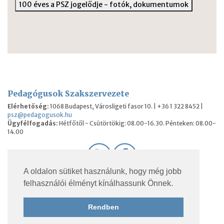
100 éves a PSZ jogelődje - fotók, dokumentumok
Pedagógusok Szakszervezete
Elérhetőség:
1068 Budapest, Városligeti fasor 10. | +36 1 322 8452 |
psz@pedagogusok.hu
Ügyfélfogadás:
Hétfőtől - Csütörtökig: 08.00-16.30. Pénteken: 08.00-
14.00
A oldalon sütiket használunk, hogy még jobb
© 2026 Pedagógusok Szakszervezete. Minden jog
felhasználói élményt kínálhassunk Önnek.
fenntartva.
Rendben