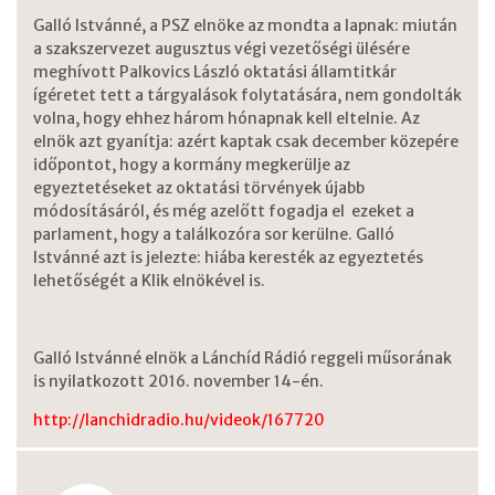
Galló Istvánné, a PSZ elnöke az mondta a lapnak: miután
a szakszervezet augusztus végi vezetőségi ülésére
meghívott Palkovics László oktatási államtitkár
ígéretet tett a tárgyalások folytatására, nem gondolták
volna, hogy ehhez három hónapnak kell eltelnie. Az
elnök azt gyanítja: azért kaptak csak december közepére
időpontot, hogy a kormány megkerülje az
egyeztetéseket az oktatási törvények újabb
módosításáról, és még azelőtt fogadja el ezeket a
parlament, hogy a találkozóra sor kerülne. Galló
Istvánné azt is jelezte: hiába keresték az egyeztetés
lehetőségét a Klik elnökével is.
Galló Istvánné elnök a Lánchíd Rádió reggeli műsorának
is nyilatkozott 2016. november 14-én.
http://lanchidradio.hu/videok/167720