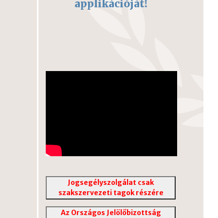
applikációját!
Jogsegélyszolgálat csak
szakszervezeti tagok részére
Az Országos Jelölőbizottság