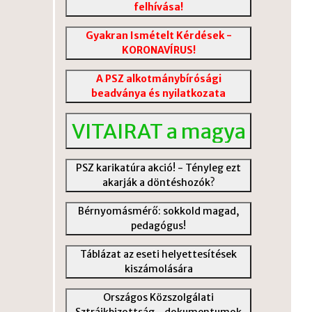
felhívása!
Gyakran Ismételt Kérdések -
KORONAVÍRUS!
A PSZ alkotmánybírósági
beadványa és nyilatkozata
VITAIRAT a magyar közokta
PSZ karikatúra akció! - Tényleg ezt
akarják a döntéshozók?
Bérnyomásmérő: sokkold magad,
pedagógus!
Táblázat az eseti helyettesítések
kiszámolására
Országos Közszolgálati
Sztrájkbizottság - dokumentumok