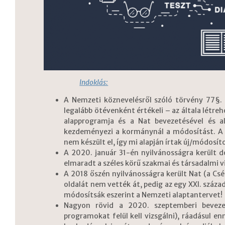
Indoklás:
A Nemzeti köznevelésről szóló törvény 77§. (
legalább ötévenként értékeli – az általa létr
alapprogramja és a Nat bevezetésével és al
kezdeményezi a kormánynál a módosítást. A P
nem készült el, így mi alapján írtak új/módosí
A 2020. január 31-én nyilvánosságra került 
elmaradt a széles körű szakmai és társadalmi v
A 2018 őszén nyilvánosságra került Nat (a Csép
oldalát nem vették át, pedig az egy XXI. száza
módosítsák eszerint a Nemzeti alaptantervet!
Nagyon rövid a 2020. szeptemberi bevezet
programokat felül kell vizsgálni), ráadásul en