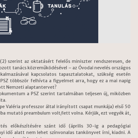
2) szerint az oktatásért felelős miniszter rendszeresen, de
ehozott tanács közreműködésével – az Óvodai nevelés országos
kalmazásával kapcsolatos tapasztalatokat, szükség esetén
SZ többször felhívta a figyelmet arra, hogy ez a mai napig
tott Nemzeti alaptantervet?
dokumentum a PSZ szerint tartalmában teljesen új, miközben
ita.
e Valéria professzor által irányított csapat munkája) első 50
dba mutató preambulum volt/lett volna. Kérjük, ezt vegyék át,
és előkészítésére szánt idő (április 30-ig a pedagógiai
nyi idő alatt nem lehet színvonalas tankönyvet írni, kiadni. A