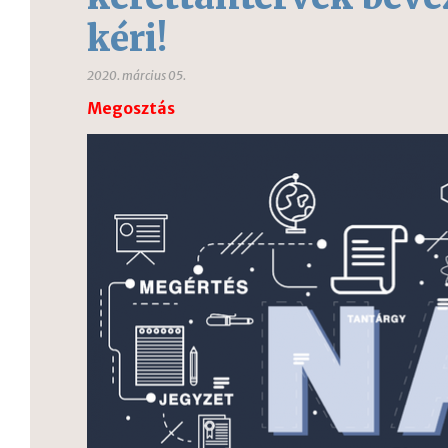
kéri!
2020. március 05.
Megosztás