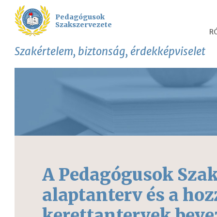
Pedagógusok
Szakszervezete
R
Szakértelem, biztonság, érdekképviselet
A Pedagógusok Szak
alaptanterv és a ho
kerettantervek beve