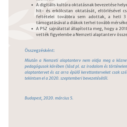
A digitális kultúra oktatásnak bevezetése helye
hit- és erkölcstan oktatását, eltörlésével 
feltételei továbbra sem adottak, a heti 3
támogatásával a diákok terhei tovább mérséke
A PSZ sajnálattal állapította meg, hogy a 2
vették figyelembe a Nemzeti alaptanterv össze
Összegzésként:
Miután a Nemzeti alaptanterv nem oldja meg a köznevel
pedagógusok körében (lásd pl. az irodalom és történelem
alaptantervet és az arra épülő kerettanterveket csak szé
tekintsen el a 2020. szeptemberi bevezetésétől.
Budapest, 2020. március 5.