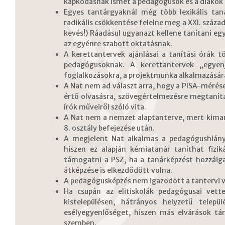
kapkodásnak ismét a pedagógusok és a diákok l
Egyes tantárgyaknál még több lexikális tan
radikális csökkentése felelne meg a XXI. száza
kevés!) Ráadásul ugyanazt kellene tanítani eg
az egyénre szabott oktatásnak.
A kerettantervek ajánlásai a tanítási órák 
pedagógusoknak. A kerettantervek „egyenj
foglalkozásokra, a projektmunka alkalmazásár
A Nat nem ad választ arra, hogy a PISA-mérése
értő olvasásra, szövegértelmezésre megtanít
írók műveiről szóló vita.
A Nat nem a nemzet alaptanterve, mert kimar
8. osztály befejezése után.
A megjelent Nat alkalmas a pedagógushiány
hiszen ez alapján kémiatanár taníthat fizik
támogatni a PSZ, ha a tanárképzést hozzáiga
átképzése is elkezdődött volna.
A pedagógusképzés nem igazodott a tantervi v
Ha csupán az elitiskolák pedagógusai vett
kistelepülésen, hátrányos helyzetű telep
esélyegyenlőséget, hiszen más elvárások tá
szemben.