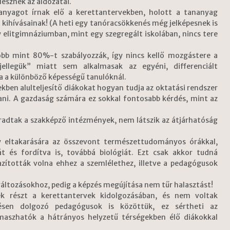
esznek az áldozatai.
anyagot írnak elő a kerettantervekben, holott a tananyag
d kihívásainak! (A heti egy tanóracsökkenés még jelképesnek is
y elitgimnáziumban, mint egy szegregált iskolában, nincs tere
több mint 80%-t szabályozzák, így nincs kellő mozgástere a
ellegük” miatt sem alkalmasak az egyéni, differenciált
a a különböző képességű tanulóknál.
kben alulteljesítő diákokat hogyan tudja az oktatási rendszer
ani. A gazdaság számára ez sokkal fontosabb kérdés, mint az
adtak a szakképző intézmények, nem látszik az átjárhatóság
 eltakarására az összevont természettudományos órákkal,
át és fordítva is, továbbá biológiát. Ezt csak akkor tudná
zították volna ehhez a szemlélethez, illetve a pedagógusok
áltozásokhoz, pedig a képzés megújítása nem tűr halasztást!
ek részt a kerettantervek kidolgozásában, és nem voltak
ülésen dolgozó pedagógusok is közöttük, ez sértheti az
maszhatók a hátrányos helyzetű térségekben élő diákokkal