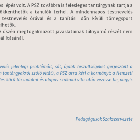
s lépés volt. A PSZ továbbra is felesleges tantárgynak tartja a
csökkenthetők a tanulók terhei. A mindennapos testnevelés
 testnevelés órával és a tanítási időn kívüli tömegsport
lhetők.
018 őszén megfogalmazott javaslatainak túlnyomó részét nem
állításánál.
és jelenlegi problémáit, sőt, újabb feszültségeket gerjesztett a
 tantárgyakról szóló vitát), a PSZ arra kéri a kormányt: a Nemzeti
les körű társadalmi és alapos szakmai vita után vezesse be, vagyis
Pedagógusok Szakszervezete