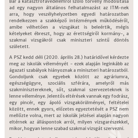
Bár a katasztrófavédelemről szóló törvény módosítása
ad egy nagyon általános felhatalmazást az ITM-nek
arra, hogy veszélyhelyzetben egyedi határozatban
rendelkezzen a szakképző intézmények működéséről,
amibe vélhetően a vizsgákat is beleértik, mégis
kételyeket ébreszt, hogy az érettségiről kormány-, a
szakmai vizsgákról csak miniszteri szintű döntés
született.
A PSZ kedd déli (2020. április 28.) határidővel kérdezte
meg az iskolák véleményét - ezek alapján leginkább az
ágazati szabályok hiányoznak a miniszteri határozatból.
Gondoljunk csak egyebek között az agráriumra,
egészségügyre, szociális szférára, amelyről más
szakminisztereknek, sőt, szakmai szervezeteknek is
lenne véleménye. Jelentős eltérések vannak egy fodrász,
egy pincér, egy ápoló vizsgakörülményei, feltételei
között, ennek gyors, előzetes egyeztetését a PSZ nem
mellőzte volna, mert az iskolák jelzései alapján nagyon
eltérnek az álláspontok arról, milyen vizsgarészekkel,
mikor, hogyan lenne szabad szakmai vizsgát szervezni.