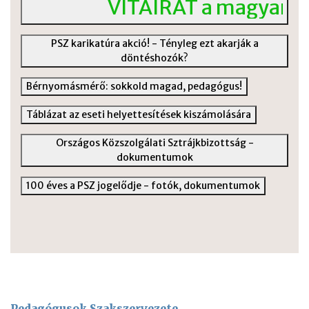
VITAIRAT a magyar köz
PSZ karikatúra akció! - Tényleg ezt akarják a
döntéshozók?
Bérnyomásmérő: sokkold magad, pedagógus!
Táblázat az eseti helyettesítések kiszámolására
Országos Közszolgálati Sztrájkbizottság -
dokumentumok
100 éves a PSZ jogelődje - fotók, dokumentumok
Pedagógusok Szakszervezete