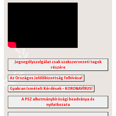
Jogsegélyszolgálat csak szakszervezeti tagok
részére
Az Országos Jelölőbizottság felhívása!
Gyakran Ismételt Kérdések - KORONAVÍRUS!
A PSZ alkotmánybírósági beadványa és
nyilatkozata