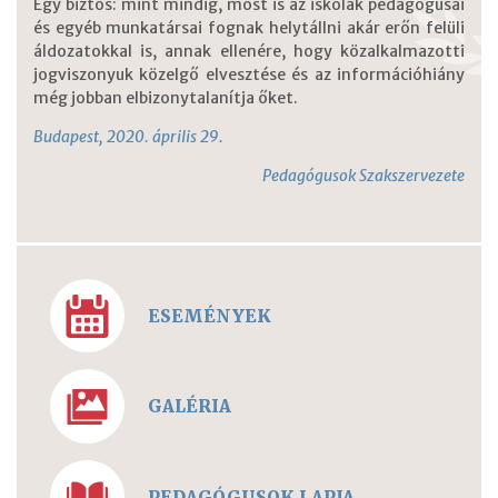
Egy biztos: mint mindig, most is az iskolák pedagógusai
és egyéb munkatársai fognak helytállni akár erőn felüli
áldozatokkal is, annak ellenére, hogy közalkalmazotti
jogviszonyuk közelgő elvesztése és az információhiány
még jobban elbizonytalanítja őket.
Budapest, 2020. április 29.
Pedagógusok Szakszervezete
ESEMÉNYEK
GALÉRIA
PEDAGÓGUSOK LAPJA