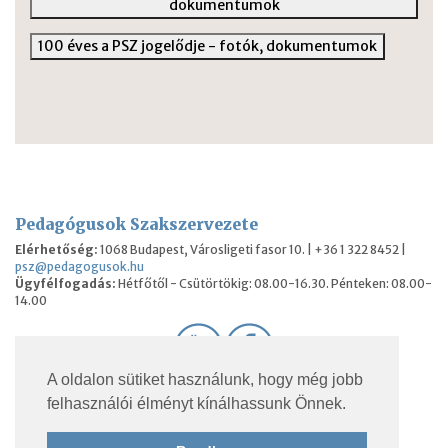
dokumentumok
100 éves a PSZ jogelődje - fotók, dokumentumok
Pedagógusok Szakszervezete
Elérhetőség:
1068 Budapest, Városligeti fasor 10. | +36 1 322 8452 |
psz@pedagogusok.hu
Ügyfélfogadás:
Hétfőtől - Csütörtökig: 08.00-16.30. Pénteken: 08.00-
14.00
A oldalon sütiket használunk, hogy még jobb
© 2026 Pedagógusok Szakszervezete. Minden jog
felhasználói élményt kínálhassunk Önnek.
fenntartva.