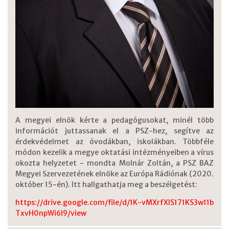
A megyei elnök kérte a pedagógusokat, minél több
információt juttassanak el a PSZ-hez, segítve az
érdekvédelmet az óvodákban, iskolákban. Többféle
módon kezelik a megye oktatási intézményeiben a vírus
okozta helyzetet - mondta Molnár Zoltán, a PSZ BAZ
Megyei Szervezetének elnöke az Európa Rádiónak (2020.
október 15-én). Itt hallgathatja meg a beszélgetést:
https://drive.google.com/file/d/1K-vMXrfXlS171KS3w11b
TxvH0npWi6I9/view