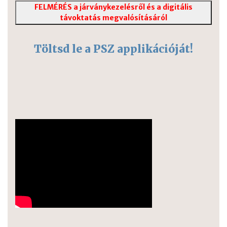
FELMÉRÉS a járványkezelésről és a digitális
távoktatás megvalósításáról
Töltsd le a PSZ applikációját!