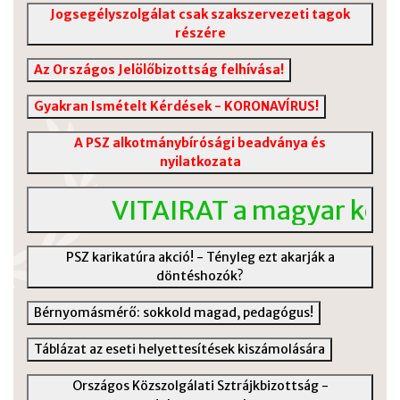
Jogsegélyszolgálat csak szakszervezeti tagok
részére
Az Országos Jelölőbizottság felhívása!
Gyakran Ismételt Kérdések - KORONAVÍRUS!
A PSZ alkotmánybírósági beadványa és
nyilatkozata
VITAIRAT a magyar közok
PSZ karikatúra akció! - Tényleg ezt akarják a
döntéshozók?
Bérnyomásmérő: sokkold magad, pedagógus!
Táblázat az eseti helyettesítések kiszámolására
Országos Közszolgálati Sztrájkbizottság -