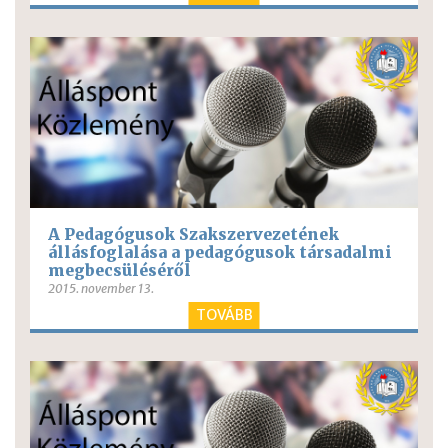
A Pedagógusok Szakszervezetének
állásfoglalása a pedagógusok társadalmi
megbecsüléséről
2015. november 13.
TOVÁBB