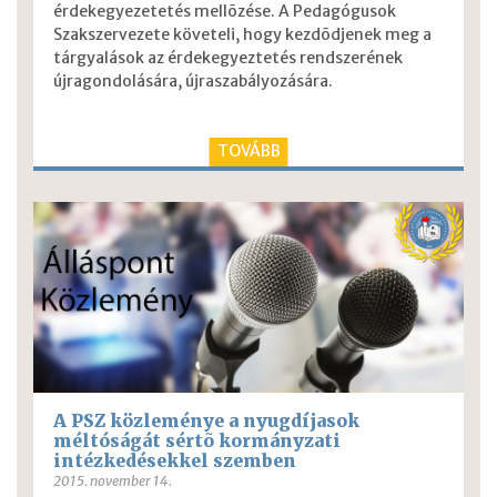
érdekegyezetetés mellõzése. A Pedagógusok
Szakszervezete követeli, hogy kezdõdjenek meg a
tárgyalások az érdekegyeztetés rendszerének
újragondolására, újraszabályozására.
TOVÁBB
A PSZ közleménye a nyugdíjasok
méltóságát sértõ kormányzati
intézkedésekkel szemben
2015. november 14.