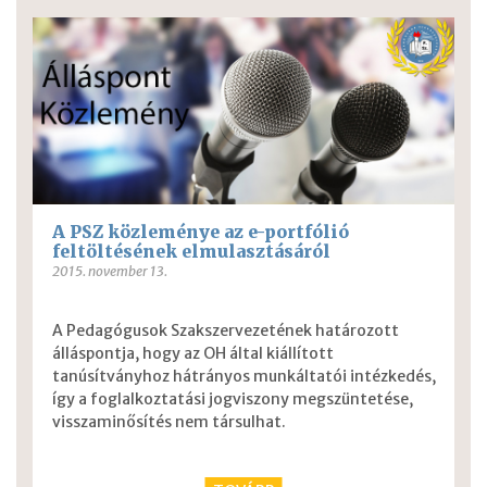
A PSZ közleménye az e-portfólió
feltöltésének elmulasztásáról
2015. november 13.
A Pedagógusok Szakszervezetének határozott
álláspontja, hogy az OH által kiállított
tanúsítványhoz hátrányos munkáltatói intézkedés,
így a foglalkoztatási jogviszony megszüntetése,
visszaminősítés nem társulhat.