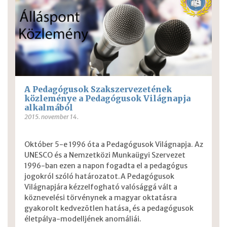
A Pedagógusok Szakszervezetének
közleménye a Pedagógusok Világnapja
alkalmából
2015. november 14.
Október 5-e 1996 óta a Pedagógusok Világnapja. Az
UNESCO és a Nemzetközi Munkaügyi Szervezet
1996-ban ezen a napon fogadta el a pedagógus
jogokról szóló határozatot.A Pedagógusok
Világnapjára kézzelfogható valósággá vált a
köznevelési törvénynek a magyar oktatásra
gyakorolt kedvezõtlen hatása, és a pedagógusok
életpálya-modelljének anomáliái.