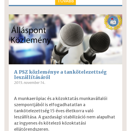
TOVÁBB
A PSZ közleménye a tankötelezettség
leszállításáról
2015. november 14.
A munkaerõpiac és a közoktatás munkavállalói
szempontjából is elfogadhatatlan a
tankötelezettség 15 éves életkorra való
leszállítása. A gazdasági stabilizáció nem alapulhat
az ingyenes és kötelezõ közoktatási
ellátórendszeren.