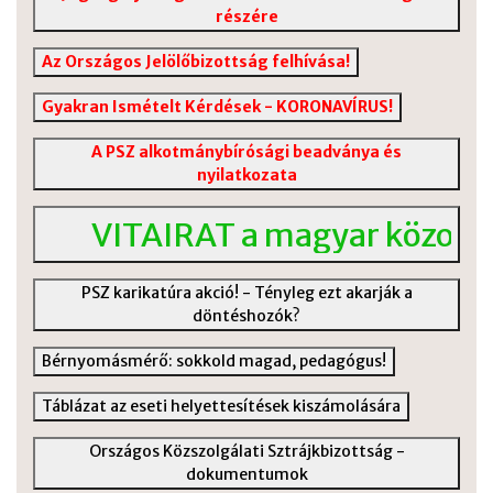
részére
Az Országos Jelölőbizottság felhívása!
Gyakran Ismételt Kérdések - KORONAVÍRUS!
A PSZ alkotmánybírósági beadványa és
nyilatkozata
VITAIRAT a magyar közoktatás v
PSZ karikatúra akció! - Tényleg ezt akarják a
döntéshozók?
Bérnyomásmérő: sokkold magad, pedagógus!
Táblázat az eseti helyettesítések kiszámolására
Országos Közszolgálati Sztrájkbizottság -
dokumentumok