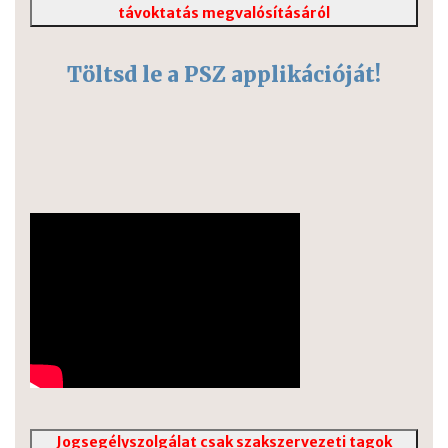
távoktatás megvalósításáról
Töltsd le a PSZ applikációját!
Jogsegélyszolgálat csak szakszervezeti tagok