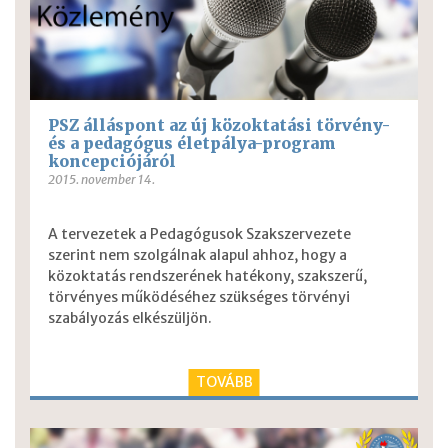
PSZ álláspont az új közoktatási törvény-
és a pedagógus életpálya-program
koncepciójáról
2015. november 14.
A tervezetek a Pedagógusok Szakszervezete
szerint nem szolgálnak alapul ahhoz, hogy a
közoktatás rendszerének hatékony, szakszerű,
törvényes működéséhez szükséges törvényi
szabályozás elkészüljön.
TOVÁBB