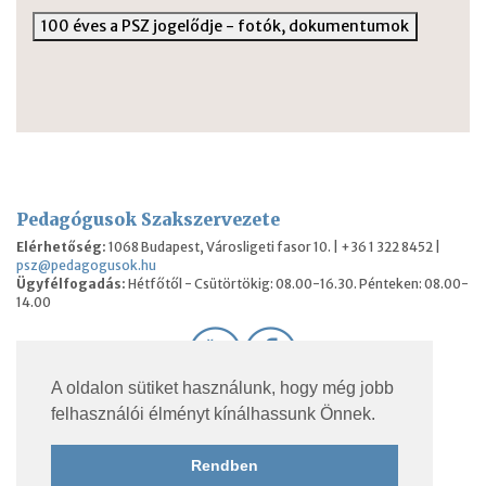
100 éves a PSZ jogelődje - fotók, dokumentumok
Pedagógusok Szakszervezete
Elérhetőség:
1068 Budapest, Városligeti fasor 10. | +36 1 322 8452 |
psz@pedagogusok.hu
Ügyfélfogadás:
Hétfőtől - Csütörtökig: 08.00-16.30. Pénteken: 08.00-
14.00
A oldalon sütiket használunk, hogy még jobb
© 2026 Pedagógusok Szakszervezete. Minden jog
felhasználói élményt kínálhassunk Önnek.
fenntartva.
Rendben