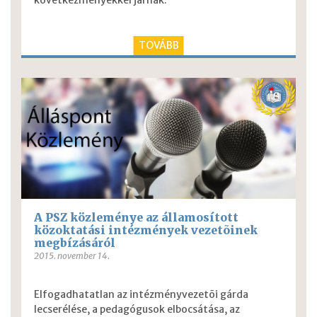
következményekkel járnak.
TOVÁBB
A PSZ közleménye az államosított
közoktatási intézmények vezetõinek
megbízásáról
2015. november 14.
Elfogadhatatlan az intézményvezetõi gárda
lecserélése, a pedagógusok elbocsátása, az