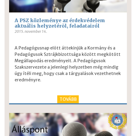
A PSZ közleménye az érdekvédelem
aktuális helyzetérõl, feladatairól
2015. november 14.
A Pedagógusnap elõtt áttekinjük a Kormány és a
Pedagógusok Sztrájkbizottsága között megkötött
Megállapodás eredményeit. A Pedagógusok
Szakszervezete a jelenlegi helyzetben még mindig
úgy ítéli meg, hogy csak a tárgyalások vezethetnek
eredményre.
TOVÁBB