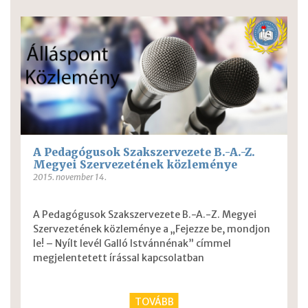
A Pedagógusok Szakszervezete B.-A.-Z.
Megyei Szervezetének közleménye
2015. november 14.
A Pedagógusok Szakszervezete B.-A.-Z. Megyei
Szervezetének közleménye a „Fejezze be, mondjon
le! – Nyílt levél Galló Istvánnénak” címmel
megjelentetett írással kapcsolatban
TOVÁBB