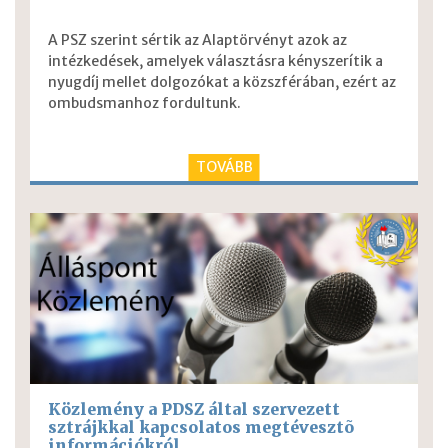
A PSZ szerint sértik az Alaptörvényt azok az
intézkedések, amelyek választásra kényszerítik a
nyugdíj mellet dolgozókat a közszférában, ezért az
ombudsmanhoz fordultunk.
TOVÁBB
Közlemény a PDSZ által szervezett
sztrájkkal kapcsolatos megtévesztõ
információkról