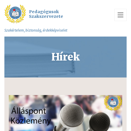
Pedagógusok
Szakszervezete
Szakértelem, biztonság, érdekképviselet
Hírek