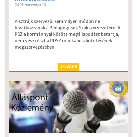
2015. november 14.
A sztrájk szervezõi semmilyen módon ne
hivatkozzanak a Pedagógusok Szakszervezetére! A
PSZ a kormánnyal kötött megállapodást betartja,
nem vesz részt a PDSZ munkabeszüntetésének
megszervezésében.
TOVÁBB