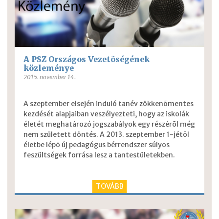
A PSZ Országos Vezetõségének
közleménye
2015. november 14.
A szeptember elsején induló tanév zökkenõmentes
kezdését alapjaiban veszélyezteti, hogy az iskolák
életét meghatározó jogszabályok egy részérõl még
nem született döntés. A 2013. szeptember 1-jétõl
életbe lépõ új pedagógus bérrendszer súlyos
feszültségek forrása lesz a tantestületekben.
TOVÁBB