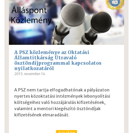
A PSZ közleménye az Oktatási
Államtitkárság Útravaló
ösztöndíjprogrammal kapcsolatos
nyilatkozatáról
2015. november 14.
A PSZ nem tartja elfogadhatónak a pályázaton
nyertes közoktatási intézmények lebonyolítási
költségeihez való hozzájárulás kifizetésének,
valamint a mentori kiegészítõ ösztöndíjak
kifizetésének elmaradását.