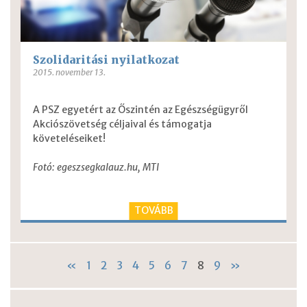
Szolidaritási nyilatkozat
2015. november 13.
A PSZ egyetért az Őszintén az Egészségügyről
Akciószövetség céljaival és támogatja
követeléseiket!
Fotó: egeszsegkalauz.hu, MTI
TOVÁBB
«
1
2
3
4
5
6
7
8
9
»