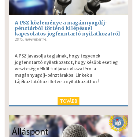
A PSZ közleménye a magánnyugdíj-
pénztárból történõ kilépéssel
kapcsolatos jogfenntartó nyilatkozatról
2015. november 14.
A PSZ javasolja tagjainak, hogy tegyenek
jogfenntartó nyilatkozatot, hogy késõbb esetleg
veszteség nélkül tudjanak visszatérni a
magánnyugdíj-pénztárakba.
Linkek a
tájékoztatóhoz illetve a nyilatkozathoz!
TOVÁBB