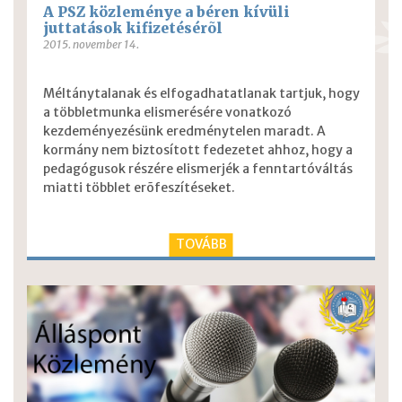
A PSZ közleménye a béren kívüli
juttatások kifizetésérõl
2015. november 14.
Méltánytalanak és elfogadhatatlanak tartjuk, hogy
a többletmunka elismerésére vonatkozó
kezdeményezésünk eredménytelen maradt. A
kormány nem biztosított fedezetet ahhoz, hogy a
pedagógusok részére elismerjék a fenntartóváltás
miatti többlet erõfeszítéseket.
TOVÁBB