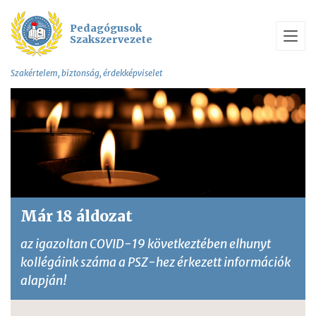
Pedagógusok
Szakszervezete
Szakértelem, biztonság, érdekképviselet
Már 18 áldozat
az igazoltan COVID-19 következtében elhunyt
kollégáink száma a PSZ-hez érkezett információk
alapján!