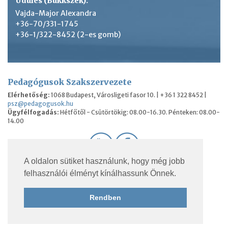
Üdülés (Bükkszék):
Vajda-Major Alexandra
+36-70/331-1745
+36-1/322-8452 (2-es gomb)
Pedagógusok Szakszervezete
Elérhetőség:
1068 Budapest, Városligeti fasor 10. | +36 1 322 8452 |
psz@pedagogusok.hu
Ügyfélfogadás:
Hétfőtől - Csütörtökig: 08.00-16.30. Pénteken: 08.00-
14.00
A oldalon sütiket használunk, hogy még jobb
© 2026 Pedagógusok Szakszervezete. Minden jog
felhasználói élményt kínálhassunk Önnek.
fenntartva.
Rendben