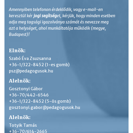
Amennyiben telefonon érdeklődik, vagy e-mail-en
keresztül kér
jogi segítség
et, kérjük, hogy minden esetben
adja meg tagsági igazolványa számát és nevezze meg
azt a helységet, ahol munkáltatója működik (megye,
Budapest)!
Elnök:
Szabó Éva Zsuzsanna
+36-1/322-8452 (1-es gomb)
psz@pedagogusok.hu
Alelnök:
Gosztonyi Gábor
+36-70/442-6546
+36-1/322-8452 (5-ös gomb)
gosztonyi.gabor@pedagogusok.hu
Alelnök:
Totyik Tamás
+36-70/614-2665