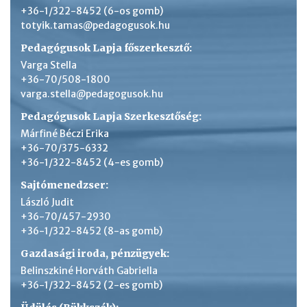
+36-1/322-8452 (6-os gomb)
totyik.tamas@pedagogusok.hu
Pedagógusok Lapja főszerkesztő:
Varga Stella
+36-70/508-1800
varga.stella@pedagogusok.hu
Pedagógusok Lapja Szerkesztőség:
Márfiné Béczi Erika
+36-70/375-6332
+36-1/322-8452 (4-es gomb)
Sajtómenedzser:
László Judit
+36-70/457-2930
+36-1/322-8452 (8-as gomb)
Gazdasági iroda, pénzügyek:
Belinszkiné Horváth Gabriella
+36-1/322-8452 (2-es gomb)