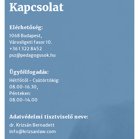
Kapcsolat
Elérhetőség:
1068 Budapest,
Városligeti fasor 10.
+36 1 322 8452
psz@pedagogusok.hu
Ügyfélfogadás:
Hétfőtől - Csütörtökig:
08.00-16.30,
Pénteken:
08.00-14.00
Adatvédelmi tisztviselő neve:
dr. Krizsán Bernadett
info@krizsanlaw.com