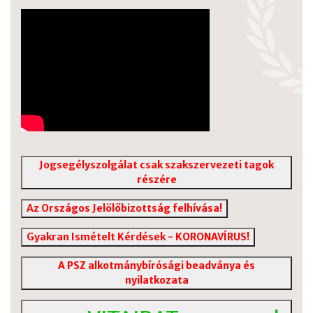
Jogsegélyszolgálat csak szakszervezeti tagok
részére
Az Országos Jelölőbizottság felhívása!
Gyakran Ismételt Kérdések - KORONAVÍRUS!
A PSZ alkotmánybírósági beadványa és
nyilatkozata