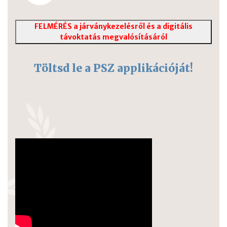
FELMÉRÉS a járványkezelésről és a digitális
távoktatás megvalósításáról
Töltsd le a PSZ applikációját!