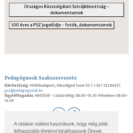
Országos Közszolgálati Sztrájkbizottság -
dokumentumok
100 éves a PSZ jogelődje - fotók, dokumentumok
Pedagógusok Szakszervezete
Elérhetőség:
1068 Budapest, Városligeti fasor 10. | +36 1 322 8452 |
psz@pedagogusok.hu
Ügyfélfogadás:
Hétfőtől - Csütörtökig: 08.00-16.30. Pénteken: 08.00-
14.00
A oldalon sütiket használunk, hogy még jobb
© 2026 Pedagógusok Szakszervezete. Minden jog
felhasználói élményt kínálhassunk Önnek.