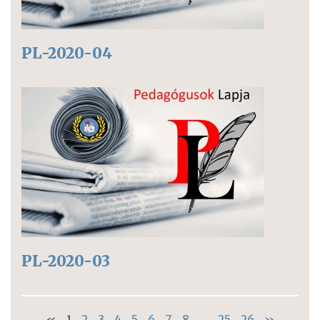
PL-2020-04
PL-2020-03
«
1
2
3
4
5
6
7
8
...
25
26
»