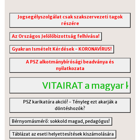
Jogsegélyszolgálat csak szakszervezeti tagok
részére
Az Országos Jelölőbizottság felhívása!
Gyakran Ismételt Kérdések - KORONAVÍRUS!
A PSZ alkotmánybírósági beadványa és
nyilatkozata
VITAIRAT a magyar közo
PSZ karikatúra akció! - Tényleg ezt akarják a
döntéshozók?
Bérnyomásmérő: sokkold magad, pedagógus!
Táblázat az eseti helyettesítések kiszámolására