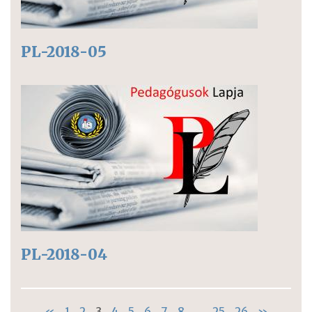
PL-2018-05
PL-2018-04
«
1
2
3
4
5
6
7
8
...
25
26
»