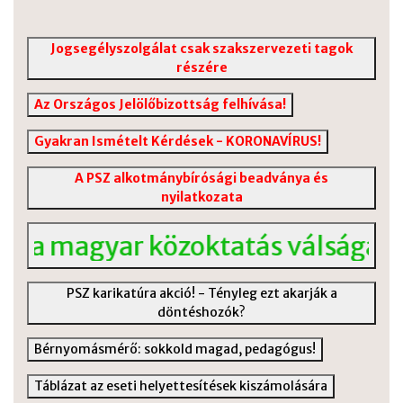
Jogsegélyszolgálat csak szakszervezeti tagok
részére
Az Országos Jelölőbizottság felhívása!
Gyakran Ismételt Kérdések - KORONAVÍRUS!
A PSZ alkotmánybírósági beadványa és
nyilatkozata
 a magyar közoktatás válságáról
PSZ karikatúra akció! - Tényleg ezt akarják a
döntéshozók?
Bérnyomásmérő: sokkold magad, pedagógus!
Táblázat az eseti helyettesítések kiszámolására