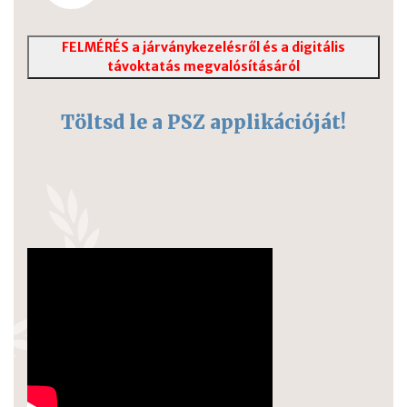
FELMÉRÉS a járványkezelésről és a digitális
távoktatás megvalósításáról
Töltsd le a PSZ applikációját!