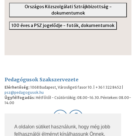
Országos Közszolgálati Sztrájkbizottság -
dokumentumok
100 éves a PSZ jogelődje - fotók, dokumentumok
Pedagógusok Szakszervezete
Elérhetőség:
1068 Budapest, Városligeti fasor 10. | +36 1 322 8452 |
psz@pedagogusok.hu
Ügyfélfogadás:
Hétfőtől - Csütörtökig: 08.00-16.30. Pénteken: 08.00-
14.00
A oldalon sütiket használunk, hogy még jobb
© 2026 Pedagógusok Szakszervezete. Minden jog
felhasználói élményt kínálhassunk Önnek.