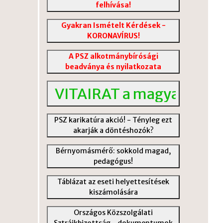
felhívása!
Gyakran Ismételt Kérdések -
KORONAVÍRUS!
A PSZ alkotmánybírósági
beadványa és nyilatkozata
VITAIRAT a magyar közokta
PSZ karikatúra akció! - Tényleg ezt
akarják a döntéshozók?
Bérnyomásmérő: sokkold magad,
pedagógus!
Táblázat az eseti helyettesítések
kiszámolására
Országos Közszolgálati
Sztrájkbizottság - dokumentumok