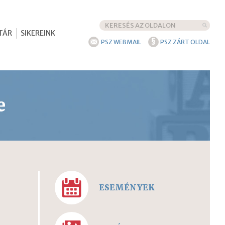
TÁR
SIKEREINK
§
PSZ WEBMAIL
PSZ ZÁRT OLDAL
e
ESEMÉNYEK