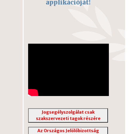
applikációját!
Jogsegélyszolgálat csak
szakszervezeti tagok részére
Az Országos Jelölőbizottság