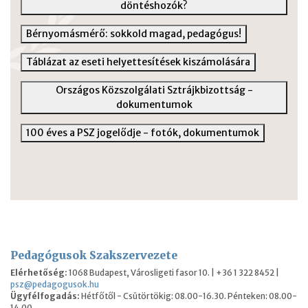
döntéshozók?
Bérnyomásmérő: sokkold magad, pedagógus!
Táblázat az eseti helyettesítések kiszámolására
Országos Közszolgálati Sztrájkbizottság -
dokumentumok
100 éves a PSZ jogelődje - fotók, dokumentumok
Pedagógusok Szakszervezete
Elérhetőség:
1068 Budapest, Városligeti fasor 10. | +36 1 322 8452 |
psz@pedagogusok.hu
Ügyfélfogadás:
Hétfőtől - Csütörtökig: 08.00-16.30. Pénteken: 08.00-
14.00