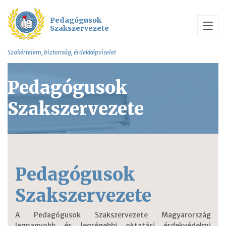
Pedagógusok
Szakszervezete
Szakértelem, biztonság, érdekképviselet
Pedagógusok
Szakszervezete
Pedagógusok
Szakszervezete
A Pedagógusok Szakszervezete Magyarország
legnagyobb és legrégebbi oktatási érdekvédelmi