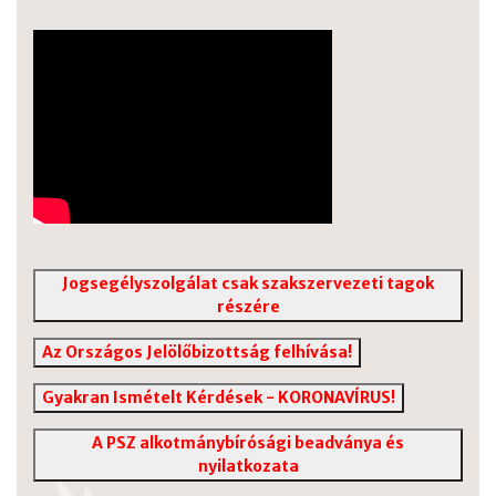
Jogsegélyszolgálat csak szakszervezeti tagok
részére
Az Országos Jelölőbizottság felhívása!
Gyakran Ismételt Kérdések - KORONAVÍRUS!
A PSZ alkotmánybírósági beadványa és
nyilatkozata