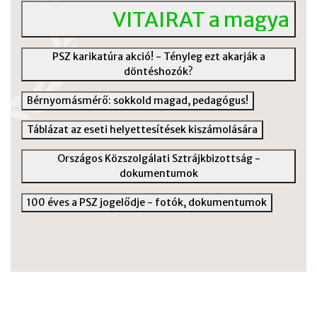
VITAIRAT a magyar kö
PSZ karikatúra akció! - Tényleg ezt akarják a
döntéshozók?
Bérnyomásmérő: sokkold magad, pedagógus!
Táblázat az eseti helyettesítések kiszámolására
Országos Közszolgálati Sztrájkbizottság -
dokumentumok
100 éves a PSZ jogelődje - fotók, dokumentumok