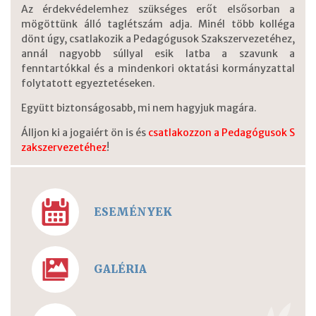
Az érdekvédelemhez szükséges erőt elsősorban a
mögöttünk álló taglétszám adja. Minél több kolléga
dönt úgy, csatlakozik a Pedagógusok Szakszervezetéhez,
annál nagyobb súllyal esik latba a szavunk a
fenntartókkal és a mindenkori oktatási kormányzattal
folytatott egyeztetéseken.
Együtt biztonságosabb, mi nem hagyjuk magára.
Álljon ki a jogaiért ön is és
csatlakozzon a Pedagógusok S
zakszervezetéhez
!
ESEMÉNYEK
GALÉRIA