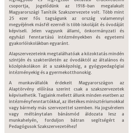
csoportja, jogelődünk az 1918-ban megalakult
Magyarországi Tanítók Szakszervezete volt. Több mint
25 ezer fős tagságunk az ország valamennyi
megyéjének másfél ezernél is több iskoláját és óvodáját
képviseli. Jelen vagyunk állami, önkormányzati és
egyházi fenntartású intézményekben és egyetemi
gyakorlóiskolákban egyaránt.
Alapszervezeteink megtalálhatóak a közoktatás mindén
szintjén és szakterületén az óvodáktól az általános és
középiskolákon át a szakképzésig, a gyógypedagógiai
intézményekig és a gyermekotthonokig.
A munkavállalók érdekeit Magyarországon az
Alaptörvény előírása szerint csak a szakszervezetek
képviselhetik. Tagjaink mellett állunk minden esetben az
intézményfenntartókkal, az illetékes minisztériumokkal
vagy bármely más szervezettel szemben. Ha jogsérelem
vagy méltánytalan bánásmód áldozata lesz a
munkahelyén, forduljon bátran segítségért a
Pedagógusok Szakszervezetéhez!