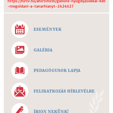
https://hirtv.hu/ahirtvhirei/gallone-nyugdijasokkal-kell
-megoldani-a-tanarhianyt-2424627
ESEMÉNYEK
GALÉRIA
PEDAGÓGUSOK LAPJA
FELIRATKOZÁS HÍRLEVÉLRE
ÍRJON NEKÜNK!