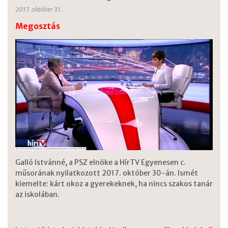
2017. október 31.
Megosztás
Galló Istvánné, a PSZ elnöke a HírTV Egyenesen c.
műsorának nyilatkozott 2017. október 30-án. Ismét
kiemelte: kárt okoz a gyerekeknek, ha nincs szakos tanár
az iskolában.