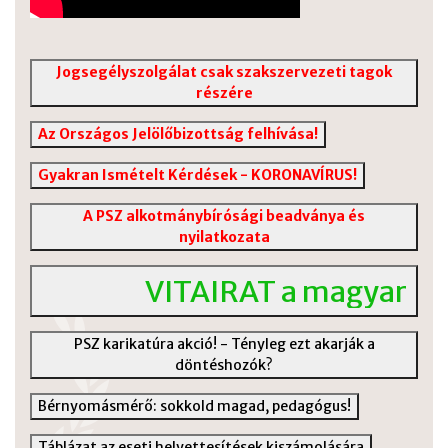
Jogsegélyszolgálat csak szakszervezeti tagok
részére
Az Országos Jelölőbizottság felhívása!
Gyakran Ismételt Kérdések - KORONAVÍRUS!
A PSZ alkotmánybírósági beadványa és
nyilatkozata
VITAIRAT a magyar köz
PSZ karikatúra akció! - Tényleg ezt akarják a
döntéshozók?
Bérnyomásmérő: sokkold magad, pedagógus!
Táblázat az eseti helyettesítések kiszámolására