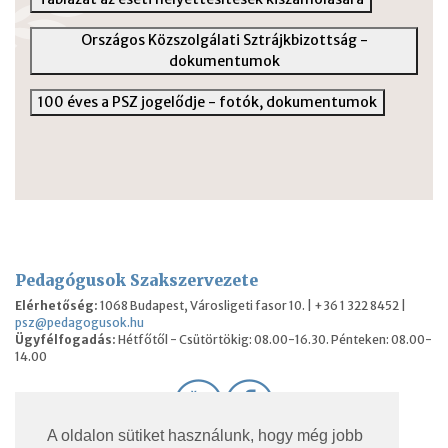
Országos Közszolgálati Sztrájkbizottság -
dokumentumok
100 éves a PSZ jogelődje - fotók, dokumentumok
Pedagógusok Szakszervezete
Elérhetőség:
1068 Budapest, Városligeti fasor 10. | +36 1 322 8452 |
psz@pedagogusok.hu
Ügyfélfogadás:
Hétfőtől - Csütörtökig: 08.00-16.30. Pénteken: 08.00-
14.00
A oldalon sütiket használunk, hogy még jobb