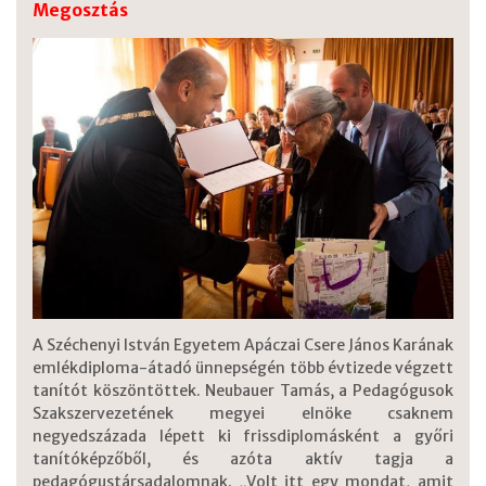
Megosztás
A Széchenyi István Egyetem Apáczai Csere János Karának
emlékdiploma-átadó ünnepségén több évtizede végzett
tanítót köszöntöttek. Neubauer Tamás, a Pedagógusok
Szakszervezetének megyei elnöke csaknem
negyedszázada lépett ki frissdiplomásként a győri
tanítóképzőből, és azóta aktív tagja a
pedagógustársadalomnak. „Volt itt egy mondat, amit