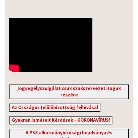
Jogsegélyszolgálat csak szakszervezeti tagok
részére
Az Országos Jelölőbizottság felhívása!
Gyakran Ismételt Kérdések - KORONAVÍRUS!
A PSZ alkotmánybírósági beadványa és