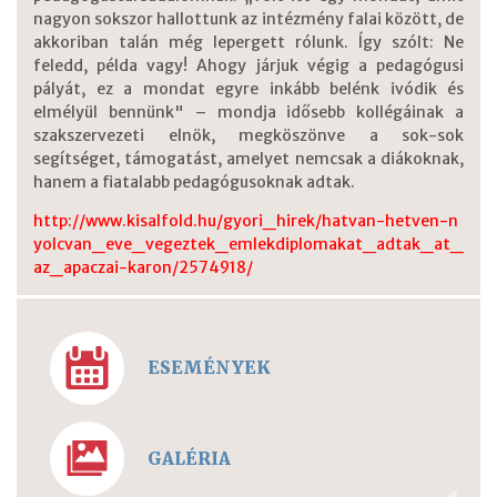
nagyon sokszor hallottunk az intézmény falai között, de
akkoriban talán még lepergett rólunk. Így szólt: Ne
feledd, példa vagy! Ahogy járjuk végig a pedagógusi
pályát, ez a mondat egyre inkább belénk ivódik és
elmélyül bennünk" – mondja idősebb kollégáinak a
szakszervezeti elnök, megköszönve a sok-sok
segítséget, támogatást, amelyet nemcsak a diákoknak,
hanem a fiatalabb pedagógusoknak adtak.
http://www.kisalfold.hu/gyori_hirek/hatvan-hetven-n
yolcvan_eve_vegeztek_emlekdiplomakat_adtak_at_
az_apaczai-karon/2574918/
ESEMÉNYEK
GALÉRIA