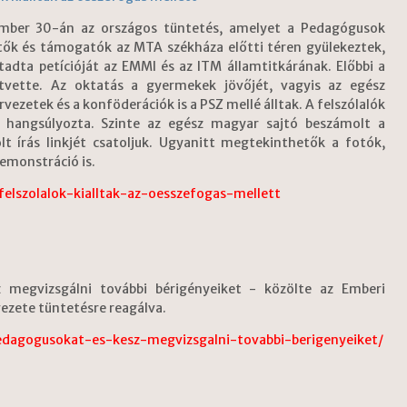
vember 30-án az országos tüntetés, amelyet a Pedagógusok
tők és támogatók az MTA székháza előtti téren gyülekeztek,
adta petícióját az EMMI és az ITM államtitkárának. Előbbi a
átvette. Az oktatás a gyermekek jövőjét, vagyis az egész
ezetek és a konföderációk is a PSZ mellé álltak. A felszólalók
t hangsúlyozta. Szinte az egész magyar sajtó beszámolt a
t írás linkjét csatoljuk. Ugyanitt megtekinthetők a fotók,
emonstráció is.
elszolalok-kialltak-az-oesszefogas-mellett
megvizsgálni további bérigényeiket - közölte az Emberi
vezete tüntetésre reagálva.
edagogusokat-es-kesz-megvizsgalni-tovabbi-berigenyeiket/