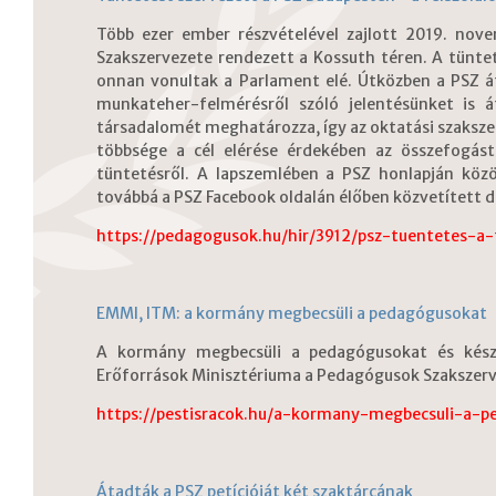
Több ezer ember részvételével zajlott 2019. no
Szakszervezete rendezett a Kossuth téren. A tünte
onnan vonultak a Parlament elé. Útközben a PSZ át
munkateher-felmérésről szóló jelentésünket is 
társadalomét meghatározza, így az oktatási szakszerv
többsége a cél elérése érdekében az összefogás
tüntetésről. A lapszemlében a PSZ honlapján közöl
továbbá a PSZ Facebook oldalán élőben közvetített d
https://pedagogusok.hu/hir/3912/psz-tuentetes-a-f
EMMI, ITM: a kormány megbecsüli a pedagógusokat
A kormány megbecsüli a pedagógusokat és kész 
Erőforrások Minisztériuma a Pedagógusok Szakszer
https://pestisracok.hu/a-kormany-megbecsuli-a-p
Átadták a PSZ petícióját két szaktárcának