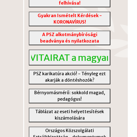
felhívása!
Gyakran Ismételt Kérdések -
KORONAVÍRUS!
A PSZ alkotmánybírósági
beadványa és nyilatkozata
VITAIRAT a magyar közoktatá
PSZ karikatúra akció! - Tényleg ezt
akarják a döntéshozók?
Bérnyomásmérő: sokkold magad,
pedagógus!
Táblázat az eseti helyettesítések
kiszámolására
Országos Közszolgálati
Sztrájkbizottság - dokumentumok