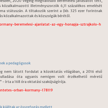
ésben, 2020 végéig megvalósuló béremelési javaslatot tett,
 közalkalmazotti illetményszorzók 6,11 százalékos emelését
ma státuszán. A tiltakozók szerint a (kb. 325 ezer forintnak
ás közalkalmazottak és közszolgák bérétől.
kormany-beremelesi-ajanlatat-az-egy-honapja-sztrajkolo-h
tnek a pedagógusok
g nem látott fordulat a közoktatás világában, a 2016 első
ifulladása óta ugyanis nemigen volt érzékelhető méretű
 írta a 168 óra oktatási szakújságírója.
tuntetes-orban-kormany-178119
k kiálltak az összefogás mellett