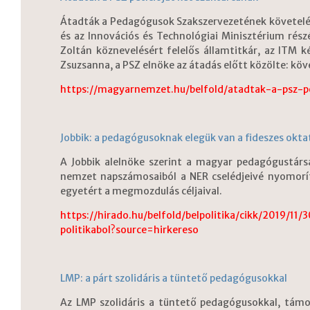
Átadták a Pedagógusok Szakszervezetének követelés
és az Innovációs és Technológiai Minisztérium ré
Zoltán köznevelésért felelős államtitkár, az ITM k
Zsuzsanna, a PSZ elnöke az átadás előtt közölte: köv
https://magyarnemzet.hu/belfold/atadtak-a-psz-
Jobbik: a pedagógusoknak elegük van a fideszes okta
A Jobbik alelnöke szerint a magyar pedagógustárs
nemzet napszámosaiból a NER cselédjeivé nyomorít
egyetért a megmozdulás céljaival.
https://hirado.hu/belfold/belpolitika/cikk/2019/1
politikabol?source=hirkereso
LMP: a párt szolidáris a tüntető pedagógusokkal
Az LMP szolidáris a tüntető pedagógusokkal, támo