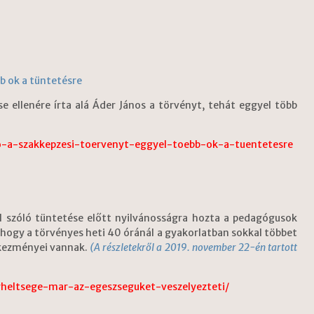
bb ok a tüntetésre
 ellenére írta alá Áder János a törvényt, tehát eggyel több
fo-a-szakkepzesi-toervenyt-eggyel-toebb-ok-a-tuentetesre
l szóló tüntetése előtt nyilvánosságra hozta a pedagógusok
 hogy a törvényes heti 40 óránál a gyakorlatban sokkal többet
tkezményei vannak.
(A részletekről a 2019. november 22-én tartott
rheltsege-mar-az-egeszseguket-veszelyezteti/