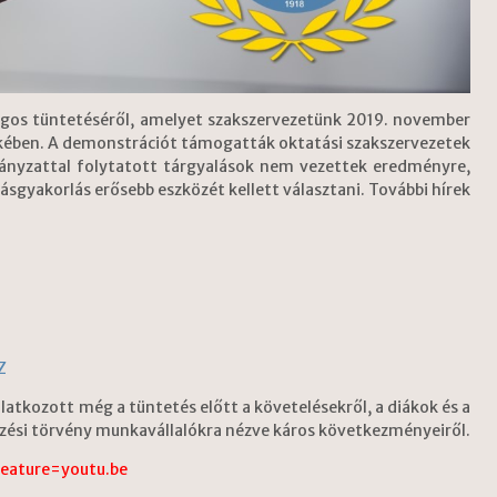
ágos tüntetéséről, amelyet szakszervezetünk 2019. november
kében. A demonstrációt támogatták oktatási szakszervezetek
mányzattal folytatott tárgyalások nem vezettek eredményre,
gyakorlás erősebb eszközét kellett választani. További hírek
Z
ilatkozott még a tüntetés előtt a követelésekről, a diákok és a
pzési törvény munkavállalókra nézve káros következményeiről.
eature=youtu.be