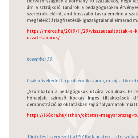
Horvátországban a kormány 10 százalékos, négy lép
ám a sztrájkoló tanárok a pedagógusokra érvényes
szeretnék elérni, ami hosszabb távra emelne a szak
megfelelő) átlagfizetésük igazságtalanul elmarad m
https://merce.hu/2019/11/29/visszautasitottak-a-
orvat-tanarok/
november 30.
Csak növekedett a problémák száma, ma újra tünte
„Szombaton a pedagógusok utcára vonulnak. Ez ré
hónapjait színező kockás inges tiltakozások k
demonstráció az oktatásban zajló folyamatok miatt” -
https://168ora.hu/itthon/oktatas-magyarorszag-
Tüntetést szervezett a PSZ Budapesten - a felszólaló