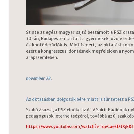
Szinte az egész magyar sajtó beszámolt a PSZ orsz
30-án, Budapesten tartott a gyermekek jövője érde
és konföderációk is. Mint ismert, az oktatási kor
ezért a kongresszusi döntésnek megfelelően a nyomás
a lapszemlében.
november 28.
Az oktatásban dolgozók bére miatt is tüntetett a PS
Szabó Zsuzsa, a PSZ elnöke az ATV Spirit Rádiónak ny
pedagógusok leterheltségéről, továbbá az új szakké
https://www.youtube.com/watch?v=qeCaeED3Xjk&f