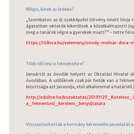
Mégis, kinek az érdeke?
„Szombaton az új szakképzési törvény miatt hívja 
ágazatban oktatók kikerülnek a közalkalmazotti j
meg a tanárok végre a gyerekek miatt?” - tette fel a
https://168ora.hu/velemeny/onody-molnar-dora-
Több idő lesz a felmentésre?
Januártól az óvodák helyett az Oktatási Hivatal
óvodában. A szülőknek csak pár hetük van a felmen
bizottsága azt javasolja, első alkalommal a határidő j
http://eduline.hu/kozoktatas/20191129_Kotelez
a_felmentesi_kerelem_benyujtasara
Visszautasították a kormány béremelési javaslatát a