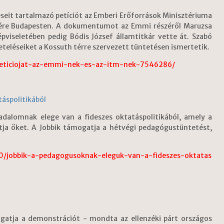
eit tartalmazó petíciót az Emberi Erőforrások Minisztériuma
szére Budapesten. A dokumentumot az Emmi részéről Maruzsa
épviseletében pedig Bódis József államtitkár vette át. Szabó
eteléseiket a Kossuth térre szervezett tüntetésen ismertetik.
peticiojat-az-emmi-nek-es-az-itm-nek-7546286/
táspolitikából
adalomnak elege van a fideszes oktatáspolitikából, amely a
ja őket. A Jobbik támogatja a hétvégi pedagógustüntetést,
1/30/jobbik-a-pedagogusoknak-eleguk-van-a-fideszes-oktatas
gatja a demonstrációt - mondta az ellenzéki párt országos