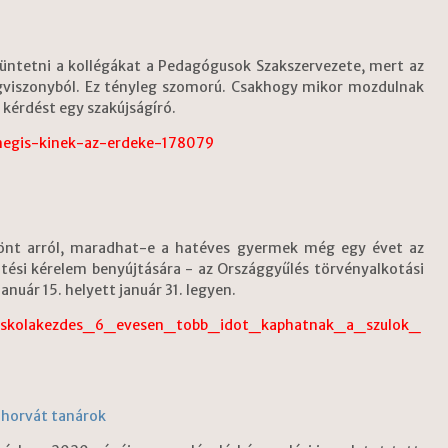
tüntetni a kollégákat a Pedagógusok Szakszervezete, mert az
ogviszonyból. Ez tényleg szomorú. Csakhogy mikor mozdulnak
 kérdést egy szakújságíró.
megis-kinek-az-erdeke-178079
 dönt arról, maradhat-e a hatéves gyermek még egy évet az
tési kérelem benyújtására - az Országgyűlés törvényalkotási
anuár 15. helyett január 31. legyen.
o_iskolakezdes_6_evesen_tobb_idot_kaphatnak_a_szulok_
 horvát tanárok