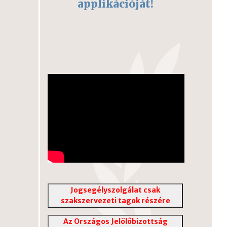
applikációját!
Jogsegélyszolgálat csak
szakszervezeti tagok részére
Az Országos Jelölőbizottság