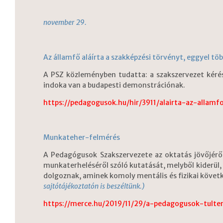
november 29.
Az államfő aláírta a szakképzési törvényt, eggyel tö
A PSZ közleményben tudatta: a szakszervezet kérése
indoka van a budapesti demonstrációnak.
https://pedagogusok.hu/hir/3911/alairta-az-allam
Munkateher-felmérés
A Pedagógusok Szakszervezete az oktatás jövőjérő
munkaterheléséről szóló kutatását, melyből kiderül,
dolgoznak, aminek komoly mentális és fizikai köve
sajtótájékoztatón is beszéltünk.)
https://merce.hu/2019/11/29/a-pedagogusok-tulte