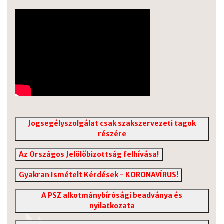
Jogsegélyszolgálat csak szakszervezeti tagok
részére
Az Országos Jelölőbizottság felhívása!
Gyakran Ismételt Kérdések - KORONAVÍRUS!
A PSZ alkotmánybírósági beadványa és
nyilatkozata