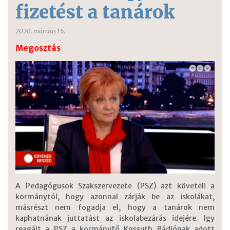
fizetést a tanárok
2020. március 15.
Megosztás
A Pedagógusok Szakszervezete (PSZ) azt követeli a
kormánytól, hogy azonnal zárják be az iskolákat,
másrészt nem fogadja el, hogy a tanárok nem
kaphatnának juttatást az iskolabezárás idejére. Igy
reagált a PSZ a kormányfő Kossuth Rádiónak adott