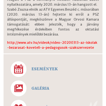
nyilatkozatára, amely 2020. március 13-án hangzott el.
Szabó Zsuzsa elnök az ATV Egyenes Beszéd c. műsorában
(2020. március 13-án) fejtette ki erről a PSZ
álláspontját, megköszönve a Magyar Orvosi Kamara
támogatását: ebben jelezték, hogy a járvány
megfékezése érdekében fontos az oktatási
intézmények mielőbbi bezárása.
http://www.atv.hu/videok/video-20200313-az-iskolak
-bezarasat-koveteli-a-pedagogusok-szakszervezete
ESEMÉNYEK
GALÉRIA