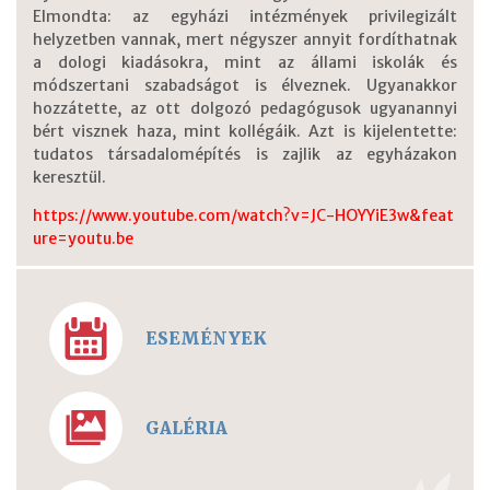
Elmondta: az egyházi intézmények privilegizált
helyzetben vannak, mert négyszer annyit fordíthatnak
a dologi kiadásokra, mint az állami iskolák és
módszertani szabadságot is élveznek. Ugyanakkor
hozzátette, az ott dolgozó pedagógusok ugyanannyi
bért visznek haza, mint kollégáik. Azt is kijelentette:
tudatos társadalomépítés is zajlik az egyházakon
keresztül.
https://www.youtube.com/watch?v=JC-HOYYiE3w&feat
ure=youtu.be
ESEMÉNYEK
GALÉRIA