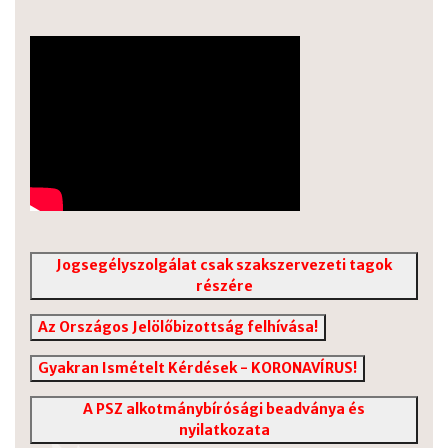
Jogsegélyszolgálat csak szakszervezeti tagok
részére
Az Országos Jelölőbizottság felhívása!
Gyakran Ismételt Kérdések - KORONAVÍRUS!
A PSZ alkotmánybírósági beadványa és
nyilatkozata