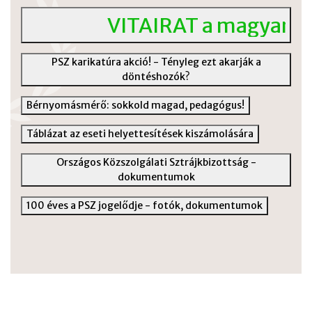
VITAIRAT a magyar köz
PSZ karikatúra akció! - Tényleg ezt akarják a
döntéshozók?
Bérnyomásmérő: sokkold magad, pedagógus!
Táblázat az eseti helyettesítések kiszámolására
Országos Közszolgálati Sztrájkbizottság -
dokumentumok
100 éves a PSZ jogelődje - fotók, dokumentumok