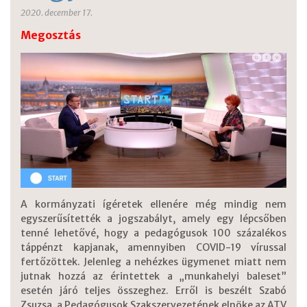
2020. december 17.
Megosztás
A kormányzati ígéretek ellenére még mindig nem
egyszerűsítették a jogszabályt, amely egy lépcsőben
tenné lehetővé, hogy a pedagógusok 100 százalékos
táppénzt kapjanak, amennyiben COVID-19 vírussal
fertőzöttek. Jelenleg a nehézkes ügymenet miatt nem
jutnak hozzá az érintettek a „munkahelyi baleset”
esetén járó teljes összeghez. Erről is beszélt Szabó
Zsuzsa, a Pedagógusok Szakszervezetének elnöke az ATV