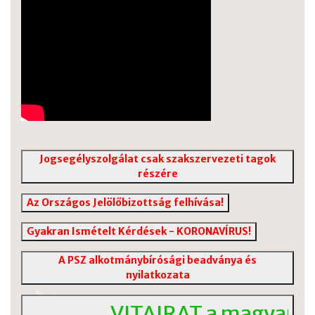
Jogsegélyszolgálat csak szakszervezeti tagok
részére
Az Országos Jelölőbizottság felhívása!
Gyakran Ismételt Kérdések - KORONAVÍRUS!
A PSZ alkotmánybírósági beadványa és
nyilatkozata
VITAIRAT a magyar köz