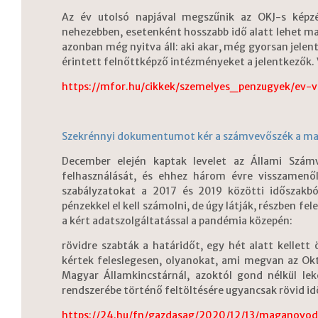
Az év utolsó napjával megszűnik az OKJ-s képzé
nehezebben, esetenként hosszabb idő alatt lehet maj
azonban még nyitva áll: aki akar, még gyorsan jelent
érintett felnőttképző intézményeket a jelentkezők. 
https://mfor.hu/cikkek/szemelyes_penzugyek/ev-v
Szekrénnyi dokumentumot kér a számvevőszék a ma
December elején kaptak levelet az Állami Számv
felhasználását, és ehhez három évre visszamenől
szabályzatokat a 2017 és 2019 közötti időszakbó
pénzekkel el kell számolni, de úgy látják, részben fel
a kért adatszolgáltatással a pandémia közepén:
rövidre szabták a határidőt, egy hét alatt kelle
kértek feleslegesen, olyanokat, ami megvan az Okta
Magyar Államkincstárnál, azoktól gond nélkül l
rendszerébe történő feltöltésére ugyancsak rövid idő
https://24.hu/fn/gazdasag/2020/12/13/maganovoda