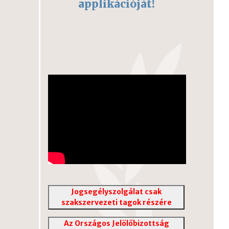
applikációját!
Jogsegélyszolgálat csak
szakszervezeti tagok részére
Az Országos Jelölőbizottság