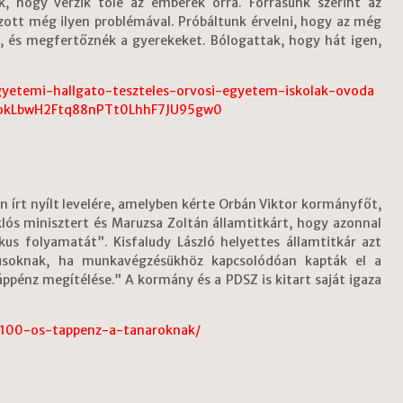
k, hogy vérzik tőle az emberek orra. Forrásunk szerint az
zott még ilyen problémával. Próbáltunk érvelni, hogy az még
s, és megfertőznék a gyerekeket. Bólogattak, hogy hát igen,
egyetemi-hallgato-teszteles-orvosi-egyetem-iskolak-ovoda
okLbwH2Ftq88nPTt0LhhF7JU95gw0
 írt nyílt levelére, amelyben kérte Orbán Viktor kormányfőt,
s minisztert és Maruzsa Zoltán államtitkárt, hogy azonnal
kus folyamatát”. Kisfaludy László helyettes államtitkár azt
usoknak, ha munkavégzésükhöz kapcsolódóan kapták el a
áppénz megítélése.” A kormány és a PDSZ is kitart saját igaza
t-100-os-tappenz-a-tanaroknak/