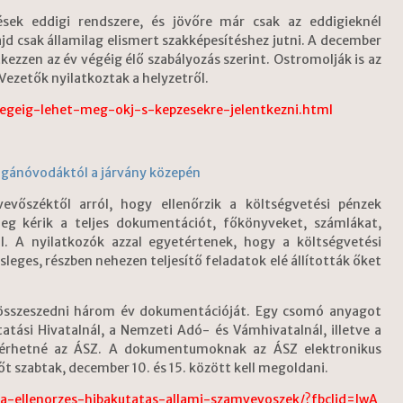
sek eddigi rendszere, és jövőre már csak az eddigieknél
d csak államilag elismert szakképesítéshez jutni. A december
kezzen az év végéig élő szabályozás szerint. Ostromolják is az
Vezetők nyilatkoztak a helyzetről.
egeig-lehet-meg-okj-s-kepzesekre-jelentkezni.html
gánóvodáktól a járvány közepén
evőszéktől arról, hogy ellenőrzik a költségvetési pénzek
eg kérik a teljes dokumentációt, főkönyveket, számlákat,
l. A nyilatkozók azzal egyetértenek, hogy a költségvetési
esleges, részben nehezen teljesítő feladatok elé állították őket
tt összeszedni három év dokumentációját. Egy csomó anyagot
tási Hivatalnál, a Nemzeti Adó- és Vámhivatalnál, illetve a
ekérhetné az ÁSZ. A dokumentumoknak az ÁSZ elektronikus
t szabtak, december 10. és 15. között kell megoldani.
-ellenorzes-hibakutatas-allami-szamvevoszek/?fbclid=IwA