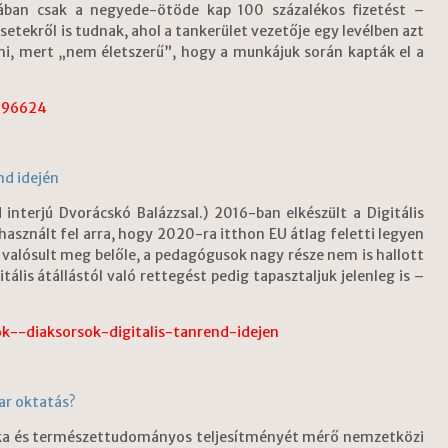
ában csak a negyede-ötöde kap 100 százalékos fizetést –
etekről is tudnak, ahol a tankerület vezetője egy levélben azt
érni, mert „nem életszerű”, hogy a munkájuk során kapták el a
-196624
nd idején
 interjú Dvorácskó Balázzsal.) 2016-ban elkészült a Digitális
használt fel arra, hogy 2020-ra itthon EU átlag feletti legyen
m valósult meg belőle, a pedagógusok nagy része nem is hallott
ális átállástól való rettegést pedig tapasztaljuk jelenleg is –
--diaksorsok-digitalis-tanrend-idejen
yar oktatás?
ika és természettudományos teljesítményét mérő nemzetközi