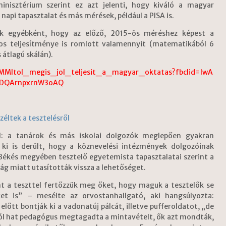
minisztérium szerint ez azt jelenti, hogy kiváló a magyar
pi tapasztalat és más mérések, például a PISA is.
k egyébként, hogy az előző, 2015-ös méréshez képest a
s teljesítménye is romlott valamennyit (matematikából 6
átlagú skálán).
EMMItol_megis_jol_teljesit_a_magyar_oktatas?fbclid=IwA
hyDQArnpxrnW3oAQ
éltek a tesztelésről
tál: a tanárok és más iskolai dolgozók meglepően gyakran
 ki is derült, hogy a köznevelési intézmények dolgozóinak
Békés megyében tesztelő egyetemista tapasztalatai szerint a
g miatt utasították vissza a lehetőséget.
ont a teszttel fertőzzük meg őket, hogy maguk a tesztelők se
et is” – mesélte az orvostanhallgató, aki hangsúlyozta:
lőtt bontják ki a vadonatúj pálcát, illetve pufferoldatot, „de
ól hat pedagógus megtagadta a mintavételt, ők azt mondták,