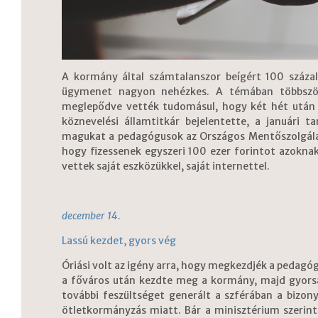
A kormány által számtalanszor beígért 100 száz
ügymenet nagyon nehézkes. A témában többször 
meglepődve vették tudomásul, hogy két hét után b
köznevelési államtitkár bejelentette, a januári 
magukat a pedagógusok az Országos Mentőszolgálat 
hogy fizessenek egyszeri 100 ezer forintot azoknak
vettek saját eszközükkel, saját internettel.
december 14.
Lassú kezdet, gyors vég
Óriási volt az igény arra, hogy megkezdjék a pedagóg
a főváros után kezdte meg a kormány, majd gyorsa
további feszültséget generált a szférában a bizon
ötletkormányzás miatt. Bár a minisztérium szerint