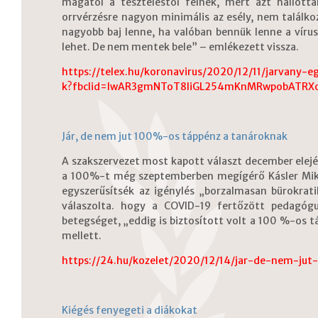
magától a teszteléstől félnek, mert azt hallottá
orrvérzésre nagyon minimális az esély, nem találko
nagyobb baj lenne, ha valóban bennük lenne a víru
lehet. De nem mentek bele” – emlékezett vissza.
https://telex.hu/koronavirus/2020/12/11/jarvany-
k?fbclid=IwAR3gmNToT8liGL254mKnMRwpobATRX
Jár, de nem jut 100%-os táppénz a tanároknak
A szakszervezet most kapott választ december elején
a 100%-t még szeptemberben megígérő Kásler Mikló
egyszerűsítsék az igénylés „borzalmasan bürokrati
válaszolta. hogy a COVID-19 fertőzött pedagóg
betegséget, „eddig is biztosított volt a 100 %-os t
mellett.
https://24.hu/kozelet/2020/12/14/jar-de-nem-ju
Kiégés fenyegeti a diákokat