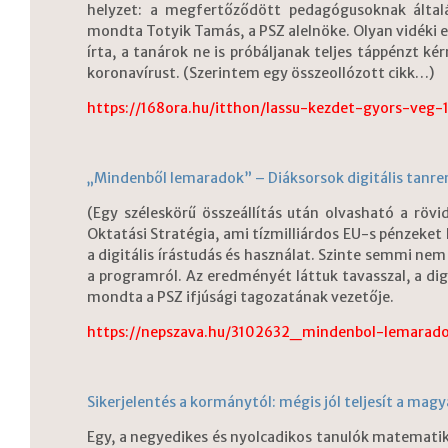
helyzet: a megfertőződött pedagógusoknak által
mondta Totyik Tamás, a PSZ alelnöke. Olyan vidéki es
írta, a tanárok ne is próbáljanak teljes táppénzt k
koronavírust. (Szerintem egy összeollózott cikk…)
https://168ora.hu/itthon/lassu-kezdet-gyors-veg
„Mindenből lemaradok” – Diáksorsok digitális tanre
(Egy széleskörű összeállítás után olvasható a rövid
Oktatási Stratégia, ami tízmilliárdos EU-s pénzeket 
a digitális írástudás és használat. Szinte semmi ne
a programról. Az eredményét láttuk tavasszal, a digit
mondta a PSZ ifjúsági tagozatának vezetője.
https://nepszava.hu/3102632_mindenbol-lemaradok
Sikerjelentés a kormánytól: mégis jól teljesít a mag
Egy, a negyedikes és nyolcadikos tanulók matemat