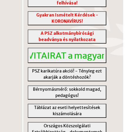
felhívása!
Gyakran Ismételt Kérdések -
KORONAVÍRUS!
A PSZ alkotmánybírósági
beadványa és nyilatkozata
VITAIRAT a magyar közoktatá
PSZ karikatúra akció! - Tényleg ezt
akarják a döntéshozók?
Bérnyomásmérő: sokkold magad,
pedagógus!
Táblázat az eseti helyettesítések
kiszámolására
Országos Közszolgálati
Sztrájkbizottság - dokumentumok