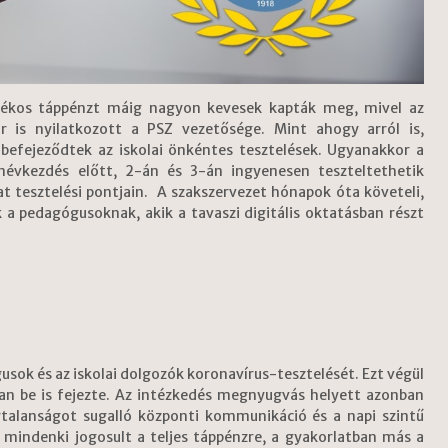
alékos táppénzt máig nagyon kevesek kapták meg, mivel az
is nyilatkozott a PSZ vezetősége. Mint ahogy arról is,
efejeződtek az iskolai önkéntes tesztelések. Ugyanakkor a
tanévkezdés előtt, 2-án és 3-án ingyenesen teszteltethetik
tesztelési pontjain. A szakszervezet hónapok óta követeli,
 a pedagógusoknak, akik a tavaszi digitális oktatásban részt
usok és az iskolai dolgozók koronavírus-tesztelését. Ezt végül
n be is fejezte. Az intézkedés megnyugvás helyett azonban
ytalanságot sugalló központi kommunikáció és a napi szintű
 mindenki jogosult a teljes táppénzre, a gyakorlatban más a