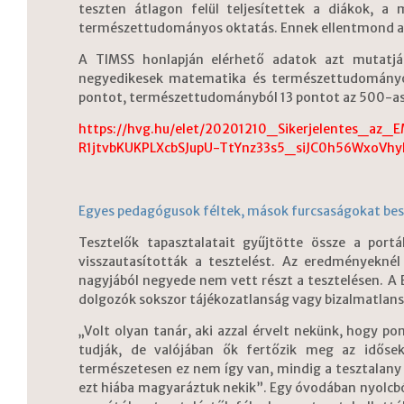
teszten átlagon felül teljesítettek a diákok, a 
természettudományos oktatás. Ennek ellentmond a na
A TIMSS honlapján elérhető adatok azt mutatjá
negyedikesek matematika és természettudományo
pontot, természettudományból 13 pontot az 500-as 
https://hvg.hu/elet/20201210_Sikerjelentes_az_
R1jtvbKUKPLXcbSJupU-TtYnz33s5_siJC0h56WxoV
Egyes pedagógusok féltek, mások furcsaságokat besz
Tesztelők tapasztalatait gyűjtötte össze a por
visszautasították a tesztelést. Az eredményeknél
nagyjából negyede nem vett részt a tesztelésen. A 
dolgozók sokszor tájékozatlanság vagy bizalmatlansá
„Volt olyan tanár, aki azzal érvelt nekünk, hogy p
tudják, de valójában ők fertőzik meg az idősek
természetesen ez nem így van, mindig a tesztalany e
ezt hiába magyaráztuk nekik”. Egy óvodában nyolcb