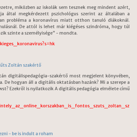
zetre, miközben az iskolák sem tesznek meg mindent azért,
ja által megkérdezett pszichológus szerint az általában a
ban probléma a koronavírus miatt otthon tanuló diákoknál.
nulásnál. De attól is lehet már kiégéses szindróma, hogy túl
ozik szinte a személyisége” - mondta.
_kieges_koronavirus?s=hk
zűts Zoltán szakértő
Zoltán digitálispedagógia-szakértő most megjelent könyvében,
a. De hogyan áll a digitális oktatásban hazánk? Mi a szerepe a
wst? Ezekről is nyilatkozik A digitális pedagógia elmélete című
kintely_az_online_korszakban_is_fontos_szuts_zoltan_sz
zni - be is indult a roham