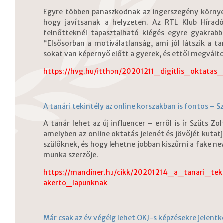
Egyre többen panaszkodnak az ingerszegény környe
hogy javítsanak a helyzeten. Az RTL Klub Híradó
felnőtteknél tapasztalható kiégés egyre gyakrab
“Elsősorban a motiválatlanság, ami jól látszik a ta
sokat van képernyő előtt a gyerek, és ettől megvált
https://hvg.hu/itthon/20201211_digitlis_oktatas
A tanári tekintély az online korszakban is fontos – S
A tanár lehet az új influencer – erről is ír Szűts 
amelyben az online oktatás jelenét és jövőjét kutatj
szülőknek, és hogy lehetne jobban kiszűrni a fake ne
munka szerzője.
https://mandiner.hu/cikk/20201214_a_tanari_te
akerto_lapunknak
Már csak az év végéig lehet OKJ-s képzésekre jelentke