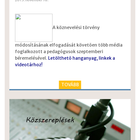
A köznevelési törvény
módosításának elfogadását követõen több média
foglalkozott a pedagógusok szeptemberi
béremelésével.
Letölthetõ hanganyag, linkek a
videotárhoz!
TOVÁBB