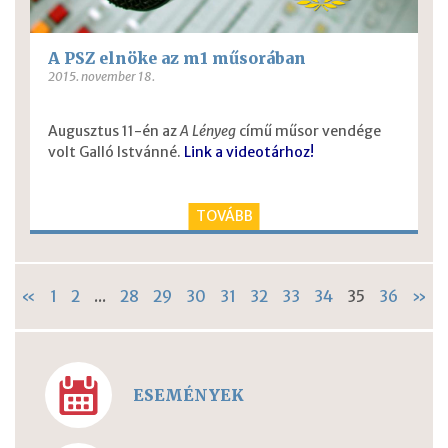
A PSZ elnöke az m1 műsorában
2015. november 18.
Augusztus 11-én az
A Lényeg
című műsor vendége
volt Galló Istvánné.
Link a videotárhoz!
TOVÁBB
«
1
2
...
28
29
30
31
32
33
34
35
36
»
ESEMÉNYEK