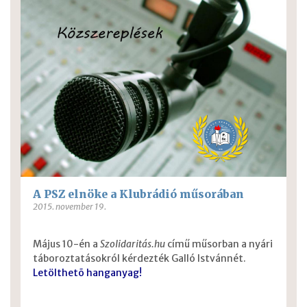
A PSZ elnöke a Klubrádió műsorában
2015. november 19.
Május 10-én a
Szolidaritás.hu
című műsorban a nyári
táboroztatásokról kérdezték Galló Istvánnét.
Letölthetõ hanganyag!