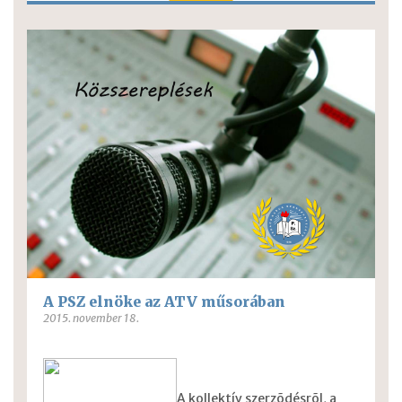
A PSZ elnöke az ATV műsorában
2015. november 18.
A kollektív szerzõdésrõl, a