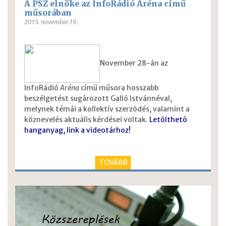
A PSZ elnöke az InfoRádió Aréna című
műsorában
2015. november 19.
November 28-án az
InfoRádió
Aréna
című műsora hosszabb
beszélgetést sugározott Galló Istvánnéval,
melynek témái a kollektív szerzõdés, valamint a
köznevelés aktuális kérdései voltak.
Letölthetõ
hanganyag
, link a videotárhoz
!
TOVÁBB