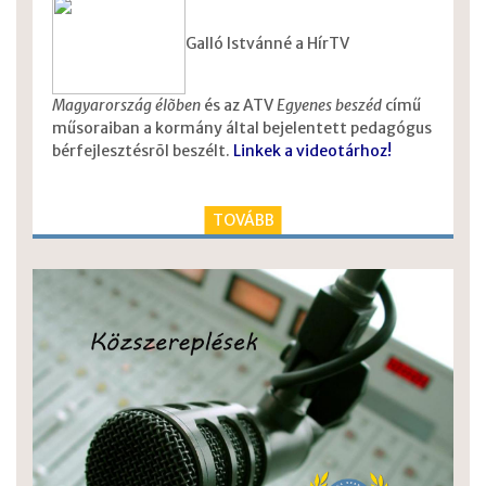
Galló Istvánné a HírTV
Magyarország élõben
és az ATV
Egyenes beszéd
című
műsoraiban a kormány által bejelentett pedagógus
bérfejlesztésrõl beszélt.
Linkek a videotárhoz!
TOVÁBB