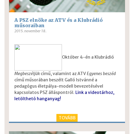
A PSZ elnöke az ATV és a Klubrádió
műsoraiban
2015. november 18.
Október 4-én a Klubrádió
Megbeszéljük
című, valamint az ATV
Egyenes beszéd
című műsorában beszélt Galló Istvánné a
pedagógus életpálya-modell bevezetésével
kapcsolatos PSZ álláspontról.
Link a videotárhoz,
letölthetõ hanganyag!
TOVÁBB