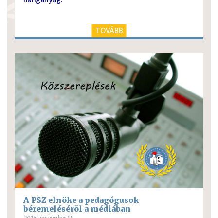
TOVÁBB
A PSZ elnöke a pedagógusok
béremelésérõl a médiában
2015. november 18.