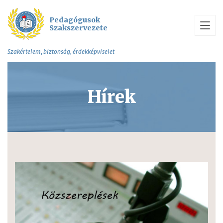
Pedagógusok
Szakszervezete
Szakértelem, biztonság, érdekképviselet
Hírek