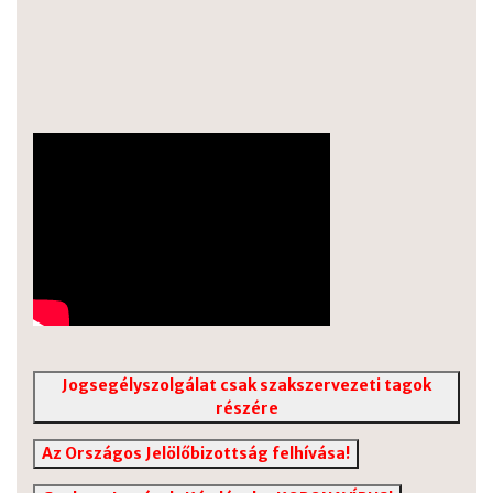
Jogsegélyszolgálat csak szakszervezeti tagok
részére
Az Országos Jelölőbizottság felhívása!