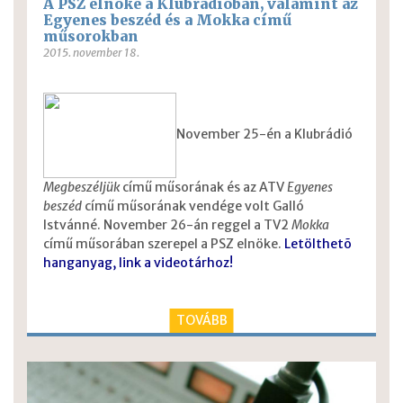
A PSZ elnöke a Klubrádióban, valamint az
Egyenes beszéd és a Mokka című
műsorokban
2015. november 18.
November 25-én a Klubrádió
Megbeszéljük
című műsorának és az ATV
Egyenes
beszéd
című műsorának vendége volt Galló
Istvánné. November 26-án reggel a TV2
Mokka
című műsorában szerepel a PSZ elnöke.
Letölthetõ
hanganyag, link a videotárhoz!
TOVÁBB