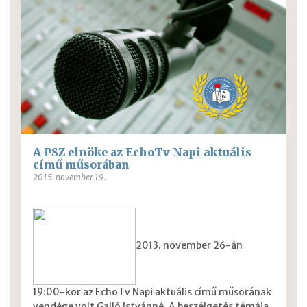
A PSZ elnöke az EchoTv Napi aktuális
című műsorában
2015. november 19.
2013. november 26-án
19:00-kor az EchoTv Napi aktuális című műsorának
vendége volt Galló Istvánné. A beszélgetés témája