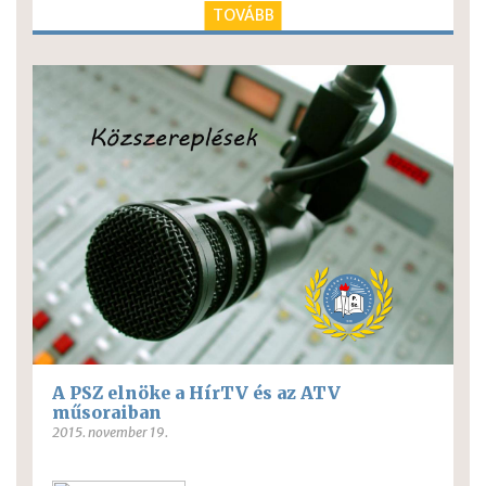
TOVÁBB
A PSZ elnöke a HírTV és az ATV
műsoraiban
2015. november 19.