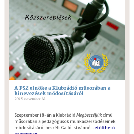
A PSZ elnöke a Klubrádió műsorában a
kinevezések módosításáról
2015. november 18.
Szeptember 18-án a Klubrádió
Megbeszéljük
című
műsorában a pedagógusok munkaszerzõdéseinek
módosításáról beszélt Galló Istvánné.
Letölthetõ
hanganyag!