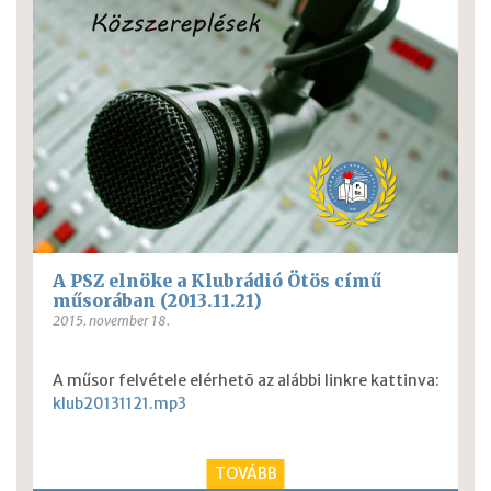
A PSZ elnöke a Klubrádió Ötös című
műsorában (2013.11.21)
2015. november 18.
A műsor felvétele elérhetõ az alábbi linkre kattinva:
klub20131121.mp3
TOVÁBB