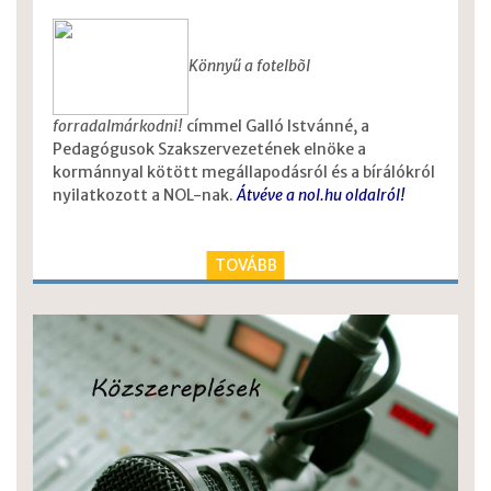
Könnyű a fotelbõl
forradalmárkodni!
címmel Galló Istvánné, a
Pedagógusok Szakszervezetének elnöke a
kormánnyal kötött megállapodásról és a bírálókról
nyilatkozott a NOL-nak.
Átvéve a nol.hu oldalról!
TOVÁBB