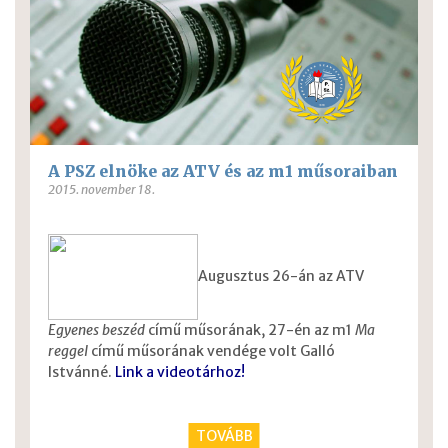
A PSZ elnöke az ATV és az m1 műsoraiban
2015. november 18.
Augusztus 26-án az ATV
Egyenes beszéd
című műsorának, 27-én az m1
Ma
reggel
című műsorának vendége volt Galló
Istvánné.
Link a videotárhoz!
TOVÁBB