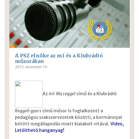
A PSZ elnöke az m1 és a Klubrádió
műsorában
2015. november 19.
Az m1
Ma reggel
című és a Klubrádió
Reggeli gyors
című műsor is foglalkozott a
pedagógus szakszervezetek közötti, a kormánnyal
kötött megállapodás miatt kialakult vitával.
Video,
Letölthetõ hanganyag!