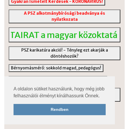
Gyakran Ismételt Kérdések - KORONAVÍRUS!
A PSZ alkotmánybírósági beadványa és
nyilatkozata
AT a magyar közoktatás válságár
PSZ karikatúra akció! - Tényleg ezt akarják a
döntéshozók?
Bérnyomásmérő: sokkold magad, pedagógus!
Táblázat az eseti helyettesítések kiszámolására
A oldalon sütiket használunk, hogy még jobb
Országos Közszolgálati Sztrájkbizottság -
felhasználói élményt kínálhassunk Önnek.
dokumentumok
100 éves a PSZ jogelődje - fotók, dokumentumok
Rendben