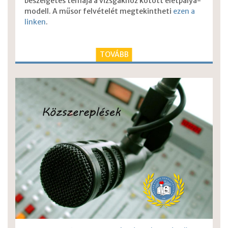
beszélgetés témája a vizsgákhoz kötött életpálya-
modell. A műsor felvételét megtekintheti
ezen a
linken
.
TOVÁBB