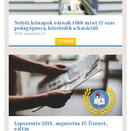
Nehéz hónapok várnak több mint 17 ezer
pedagógusra, közeledik a határidő
2018. augusztus 22.
TOVÁBB
Lapszemle 2018. augusztus 17. Üzenet,
váltás