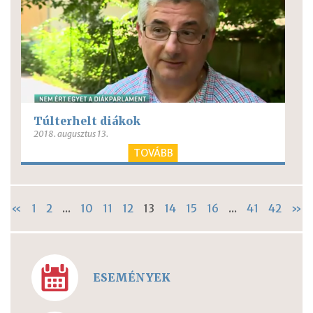
Túlterhelt diákok
2018. augusztus 13.
TOVÁBB
«
1
2
...
10
11
12
13
14
15
16
...
41
42
»
ESEMÉNYEK