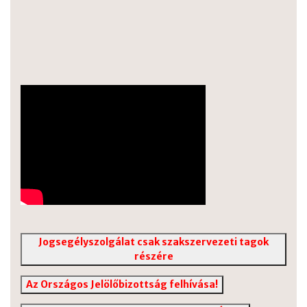
Jogsegélyszolgálat csak szakszervezeti tagok
részére
Az Országos Jelölőbizottság felhívása!