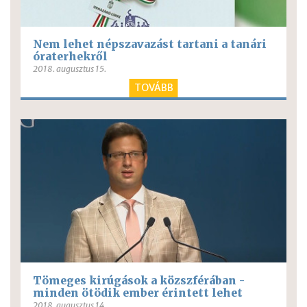
Nem lehet népszavazást tartani a tanári
óraterhekről
2018. augusztus 15.
TOVÁBB
Tömeges kirúgások a közszférában -
minden ötödik ember érintett lehet
2018. augusztus 14.