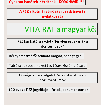
Gyakran Ismételt Kérdések - KORONAVÍRUS!
A PSZ alkotmánybírósági beadványa és
nyilatkozata
VITAIRAT a magyar közoktatás
PSZ karikatúra akció! - Tényleg ezt akarják a
döntéshozók?
Bérnyomásmérő: sokkold magad, pedagógus!
Táblázat az eseti helyettesítések kiszámolására
Országos Közszolgálati Sztrájkbizottság -
dokumentumok
100 éves a PSZ jogelődje - fotók, dokumentumok