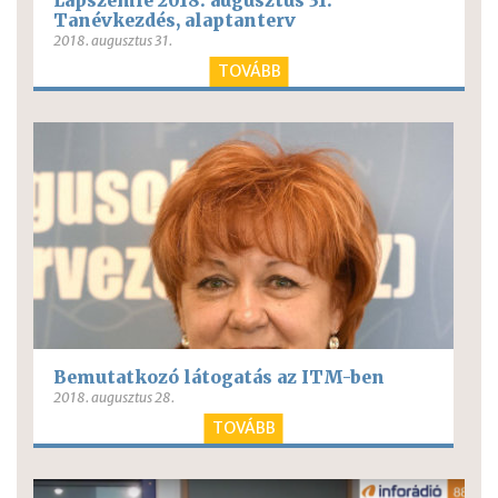
Lapszemle 2018. augusztus 31.
Tanévkezdés, alaptanterv
2018. augusztus 31.
TOVÁBB
Bemutatkozó látogatás az ITM-ben
2018. augusztus 28.
TOVÁBB