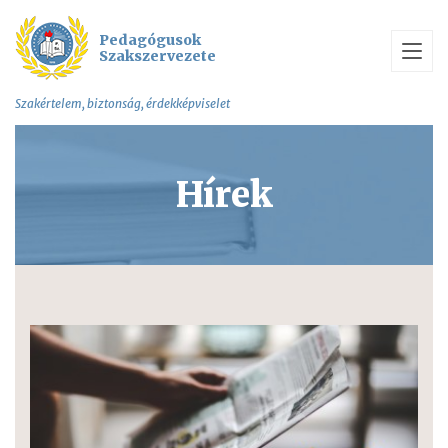
Pedagógusok
Szakszervezete
Szakértelem, biztonság, érdekképviselet
Hírek