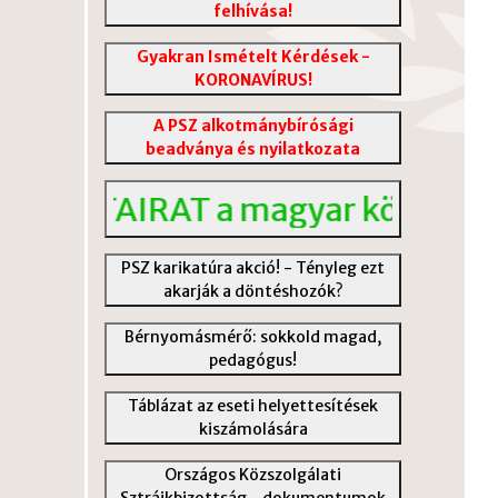
felhívása!
Gyakran Ismételt Kérdések -
KORONAVÍRUS!
A PSZ alkotmánybírósági
beadványa és nyilatkozata
VITAIRAT a magyar közoktatás vá
PSZ karikatúra akció! - Tényleg ezt
akarják a döntéshozók?
Bérnyomásmérő: sokkold magad,
pedagógus!
Táblázat az eseti helyettesítések
kiszámolására
Országos Közszolgálati
Sztrájkbizottság - dokumentumok