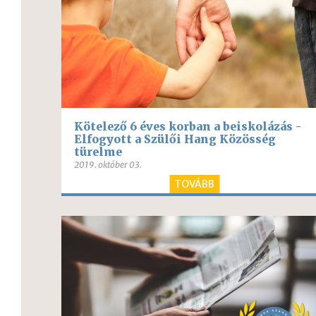
Kötelező 6 éves korban a beiskolázás -
Elfogyott a Szülői Hang Közösség
türelme
2019. október 03.
TOVÁBB