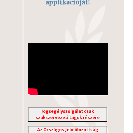
applikációját!
Jogsegélyszolgálat csak
szakszervezeti tagok részére
Az Országos Jelölőbizottság