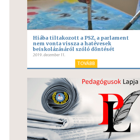
Hiába tiltakozott a PSZ, a parlament
nem vonta vissza a hatévesek
beiskolázásáról szóló döntését
2019. december 11.
TOVÁBB