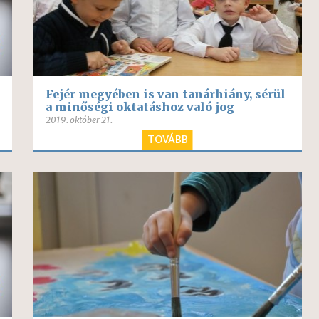
Fejér megyében is van tanárhiány, sérül
a minőségi oktatáshoz való jog
2019. október 21.
TOVÁBB