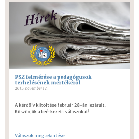
PSZ felmérése a pedagógusok
terhelésének mértékéről
2015. november 17.
A kérdőív kiltöltése február 28-án lezárult.
Köszönjük a beérkezett válaszokat!
Válaszok megtekintése