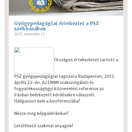
Gyógypedagógiai értekezlet a PSZ
székházában
2015. november 17.
Országos értekezletet tartott a
PSZ gyógypedagógiai tagozata Budapesten, 2015.
április 22-én. Az EMMI szakszolgálati és
fogyatékosságügyi köznevelési referense az
írásban beérkezett kérdésekre válaszolt.
Hallgasson bele a konferenciába!
Nézze meg képgalériánkat!
Letölthető szakmai anyagok!