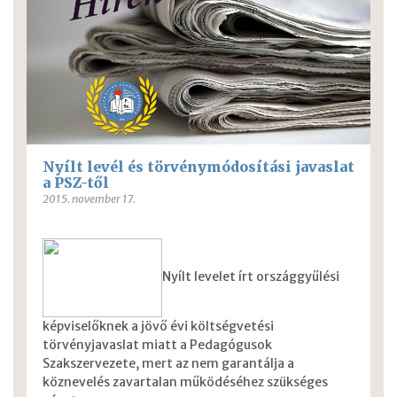
Nyílt levél és törvénymódosítási javaslat
a PSZ-től
2015. november 17.
Nyílt levelet írt országgyűlési
képviselőknek a jövő évi költségvetési
törvényjavaslat miatt a Pedagógusok
Szakszervezete, mert az nem garantálja a
köznevelés zavartalan működéséhez szükséges