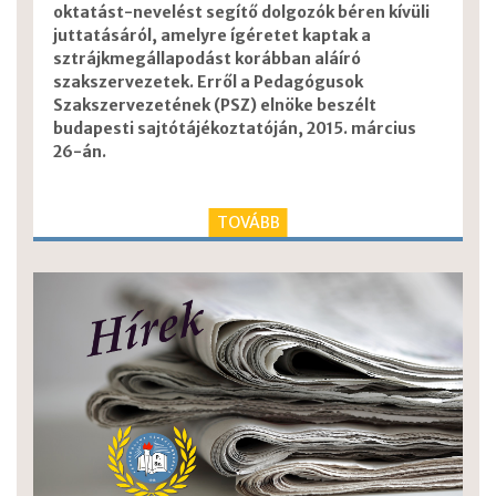
oktatást-nevelést segítő dolgozók béren kívüli
juttatásáról, amelyre ígéretet kaptak a
sztrájkmegállapodást korábban aláíró
szakszervezetek. Erről a Pedagógusok
Szakszervezetének (PSZ) elnöke beszélt
budapesti sajtótájékoztatóján, 2015. március
26-án.
TOVÁBB