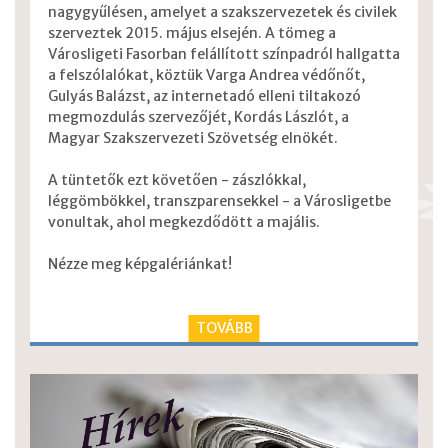
nagygyűlésen, amelyet a szakszervezetek és civilek
szerveztek 2015. május elsején. A tömeg a
Városligeti Fasorban felállított színpadról hallgatta
a felszólalókat, köztük Varga Andrea védőnőt,
Gulyás Balázst, az internetadó elleni tiltakozó
megmozdulás szervezőjét, Kordás Lászlót, a
Magyar Szakszervezeti Szövetség elnökét.
A tüntetők ezt követően - zászlókkal,
léggömbökkel, transzparensekkel - a Városligetbe
vonultak, ahol megkezdődött a majális.
Nézze meg képgalériánkat!
TOVÁBB