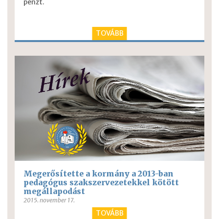
pénzt.
TOVÁBB
Megerősítette a kormány a 2013-ban
pedagógus szakszervezetekkel kötött
megállapodást
2015. november 17.
TOVÁBB