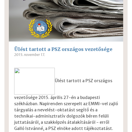
Ülést tartott a PSZ országos vezetősége
2015. november 17.
Ülést tartott a PSZ országos
vezetősége 2015. április 27-én a budapesti
székházban. Napirenden szerepelt az EMMI-vel zajló
tárgyalás a nevelést-oktatást segítő és a
technikai-adminisztratív dolgozók béren felüli
juttatásáról, a szakképzés átalakításáról - erről
Galló Istvánné, a PSZ elnöke adott tájékoztatást.