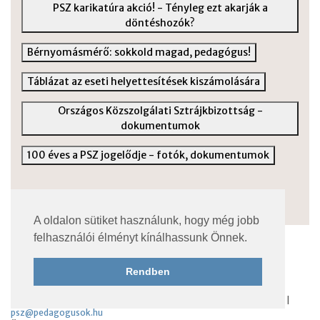
PSZ karikatúra akció! - Tényleg ezt akarják a
döntéshozók?
Bérnyomásmérő: sokkold magad, pedagógus!
Táblázat az eseti helyettesítések kiszámolására
Országos Közszolgálati Sztrájkbizottság -
dokumentumok
100 éves a PSZ jogelődje - fotók, dokumentumok
A oldalon sütiket használunk, hogy még jobb
felhasználói élményt kínálhassunk Önnek.
Rendben
Pedagógusok Szakszervezete
Elérhetőség:
1068 Budapest, Városligeti fasor 10. | +36 1 322 8452 |
psz@pedagogusok.hu