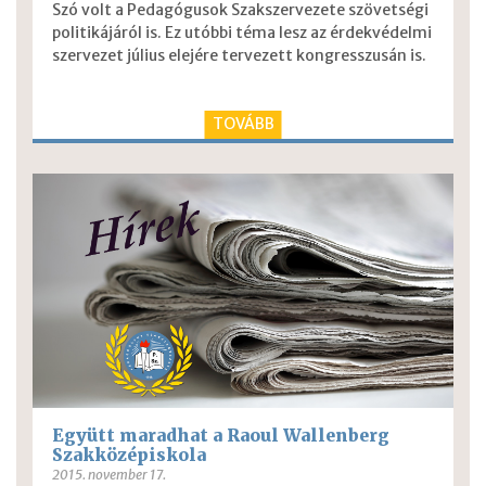
Szó volt a Pedagógusok Szakszervezete szövetségi
politikájáról is. Ez utóbbi téma lesz az érdekvédelmi
szervezet július elejére tervezett kongresszusán is.
TOVÁBB
Együtt maradhat a Raoul Wallenberg
Szakközépiskola
2015. november 17.