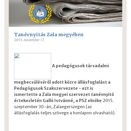
Tanévnyitás Zala megyében
2015. november 17.
A pedagógusok társadalmi
megbecsüléséről adott közre állásfoglalást a
Pedagógusok Szakszervezete - ezt is
ismertette a Zala megyei szervezet tanévnyitó
értekezletén Galló Istvánné, a PSZ elnöke
2015.
szeptember 30-án, Zalaegerszegen (az
állásfoglalás teljes szövege a honlapon olvasható).