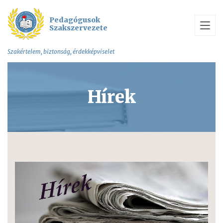
Pedagógusok
Szakszervezete
Szakértelem, biztonság, érdekképviselet
Hírek