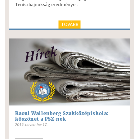
Teniszbajnokság eredményei:
TOVÁBB
Raoul Wallenberg Szakközépiskola:
köszönet a PSZ-nek
2015. november 17.