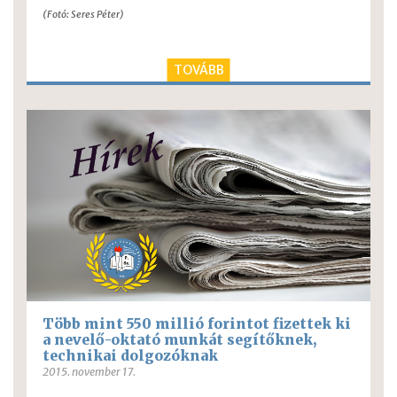
(Fotó: Seres Péter)
TOVÁBB
Több mint 550 millió forintot fizettek ki
a nevelő-oktató munkát segítőknek,
technikai dolgozóknak
2015. november 17.