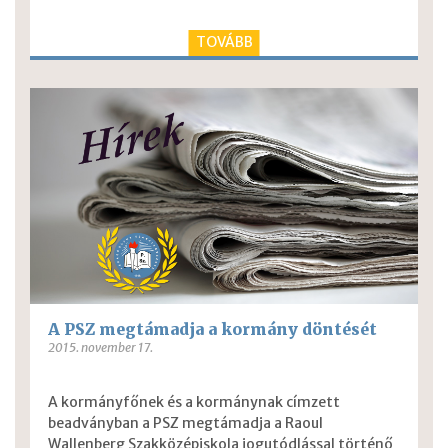
TOVÁBB
A PSZ megtámadja a kormány döntését
2015. november 17.
A kormányfőnek és a kormánynak címzett
beadványban a PSZ megtámadja a Raoul
Wallenberg Szakközépiskola jogutódlással történő