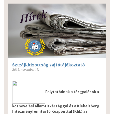
Sztrájkbizottság sajtótájékoztató
2015. november 17.
Folytatódnak a tárgyalások a
köznevelési államtitkársággal és a Klebelsberg
Intézményfenntartó Központtal (Klik) az