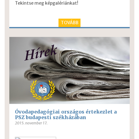
Tekintse meg képgalériánkat!
TOVÁBB
Óvodapedagógiai országos értekezlet a
PSZ budapesti székházában
2015. november 17.