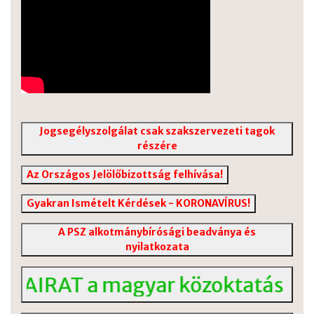
Jogsegélyszolgálat csak szakszervezeti tagok
részére
Az Országos Jelölőbizottság felhívása!
Gyakran Ismételt Kérdések - KORONAVÍRUS!
A PSZ alkotmánybírósági beadványa és
nyilatkozata
AT a magyar közoktatás válságár