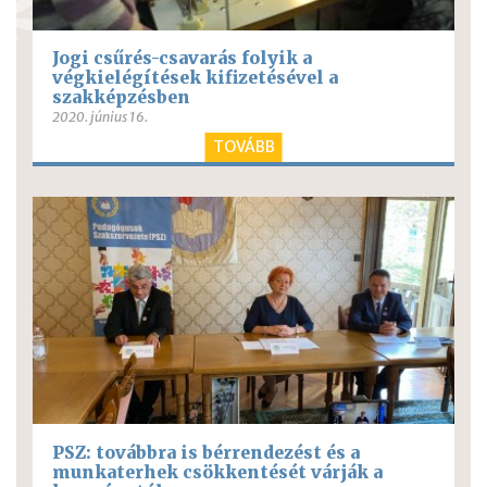
Jogi csűrés-csavarás folyik a
végkielégítések kifizetésével a
szakképzésben
2020. június 16.
TOVÁBB
PSZ: továbbra is bérrendezést és a
munkaterhek csökkentését várják a