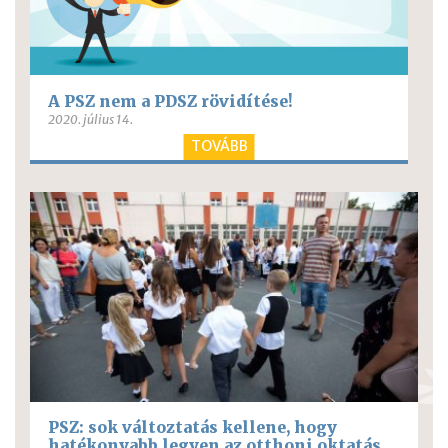
A PSZ nem a PDSZ rövidítése!
2020. július 14.
TOVÁBB
PSZ: sok változtatás kellene, hogy
hatékonyabb legyen az otthoni oktatás,