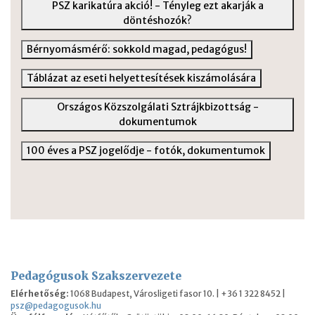
PSZ karikatúra akció! - Tényleg ezt akarják a
döntéshozók?
Bérnyomásmérő: sokkold magad, pedagógus!
Táblázat az eseti helyettesítések kiszámolására
Országos Közszolgálati Sztrájkbizottság -
dokumentumok
100 éves a PSZ jogelődje - fotók, dokumentumok
Pedagógusok Szakszervezete
Elérhetőség:
1068 Budapest, Városligeti fasor 10. | +36 1 322 8452 |
psz@pedagogusok.hu