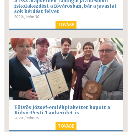
A PSZ alapvetően támogatja a későbbi
iskolakezdést a fővárosban, bár a javaslat
sok kérdést felvet
2020. június 30.
TOVÁBB
Eötvös József-emlékplakettet kapott a
Külső-Pesti Tankerület is
2020. június 29.
TOVÁBB