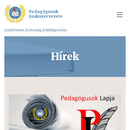
Pedagógusok
Szakszervezete
Szakértelem, biztonság, érdekképviselet
Hírek