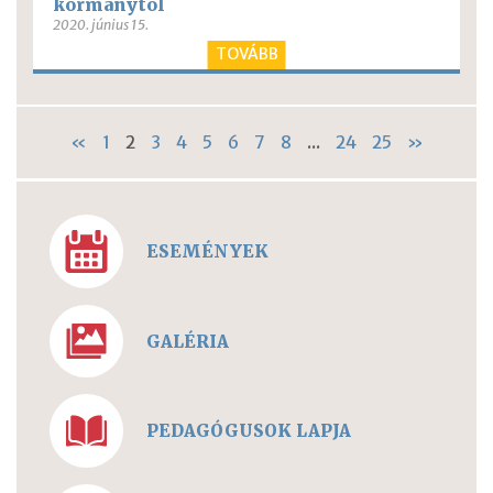
kormánytól
2020. június 15.
TOVÁBB
«
1
2
3
4
5
6
7
8
...
24
25
»
ESEMÉNYEK
GALÉRIA
PEDAGÓGUSOK LAPJA