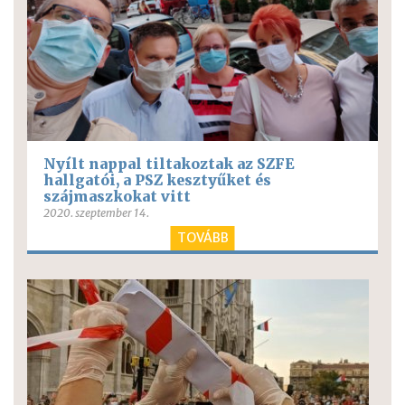
Nyílt nappal tiltakoztak az SZFE
hallgatói, a PSZ kesztyűket és
szájmaszkokat vitt
2020. szeptember 14.
TOVÁBB