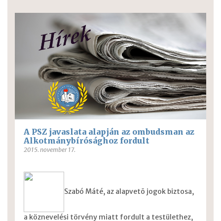
A PSZ javaslata alapján az ombudsman az
Alkotmánybírósághoz fordult
2015. november 17.
Szabó Máté, az alapvetõ jogok biztosa,
a köznevelési törvény miatt fordult a testülethez,