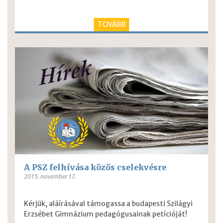
TOVÁBB
A PSZ felhívása közös cselekvésre
2015. november 17.
Kérjük, aláírásával támogassa a budapesti Szilágyi
Erzsébet Gimnázium pedagógusainak petícióját!