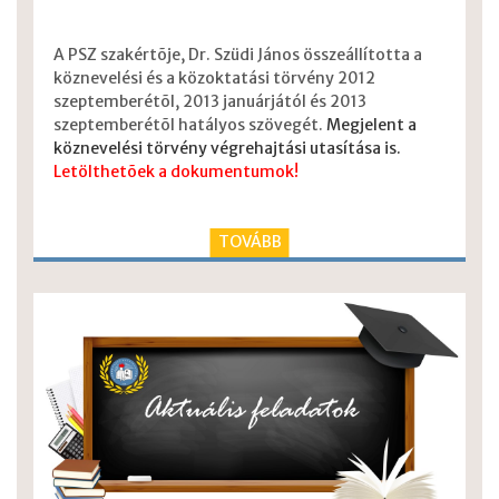
A PSZ szakértõje, Dr. Szüdi János összeállította a
köznevelési és a közoktatási törvény 2012
szeptemberétõl, 2013 januárjától és 2013
szeptemberétõl hatályos szövegét.
Megjelent a
köznevelési törvény végrehajtási utasítása is.
Letölthetõek a dokumentumok!
TOVÁBB