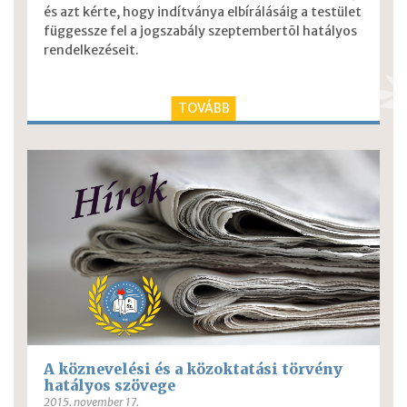
és azt kérte, hogy indítványa elbírálásáig a testület
függessze fel a jogszabály szeptembertõl hatályos
rendelkezéseit.
TOVÁBB
A köznevelési és a közoktatási törvény
hatályos szövege
2015. november 17.