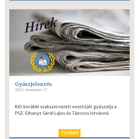
Gyászjelentés
2015. november 17.
Két korábbi szakszervezeti vezetõjét gyászolja a
PSZ. Elhunyt Sárdi Lajos és Tánczos Istvánné.
TOVÁBB