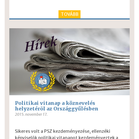
TOVÁBB
Politikai vitanap a köznevelés
helyzetérõl az Országgyűlésben
2015. november 17.
Sikeres volt a PSZ kezdeményezése, ellenzéki
képviselõk politikai vitanapot kezdeményeztek a