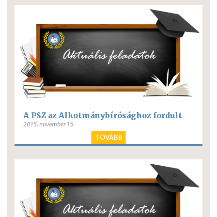
A PSZ az Alkotmánybírósághoz fordult
2015. november 15.
TOVÁBB