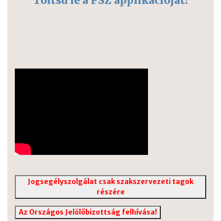
Töltsd le a PSZ applikációját!
Jogsegélyszolgálat csak szakszervezeti tagok
részére
Az Országos Jelölőbizottság felhívása!