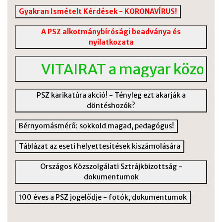
Gyakran Ismételt Kérdések - KORONAVÍRUS!
A PSZ alkotmánybírósági beadványa és
nyilatkozata
VITAIRAT a magyar közoktatás 
PSZ karikatúra akció! - Tényleg ezt akarják a
döntéshozók?
Bérnyomásmérő: sokkold magad, pedagógus!
Táblázat az eseti helyettesítések kiszámolására
Országos Közszolgálati Sztrájkbizottság -
dokumentumok
100 éves a PSZ jogelődje - fotók, dokumentumok