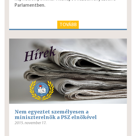
Parlamentben.
TOVÁBB
Nem egyeztet személyesen a
miniszterelnök a PSZ elnökével
2015. november 17.