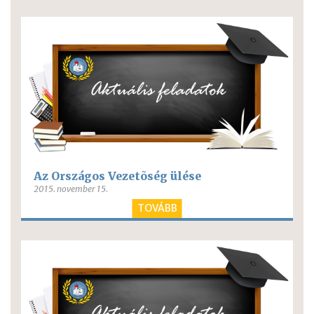
Az Országos Vezetõség ülése
2015. november 15.
TOVÁBB