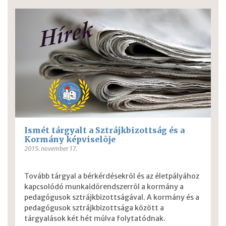
Ismét tárgyalt a Sztrájkbizottság és a
Kormány képviselõje
2015. november 17.
Tovább tárgyal a bérkérdésekrõl és az életpályához
kapcsolódó munkaidõrendszerrõl a kormány a
pedagógusok sztrájkbizottságával. A kormány és a
pedagógusok sztrájkbizottsága között a
tárgyalások két hét múlva folytatódnak.