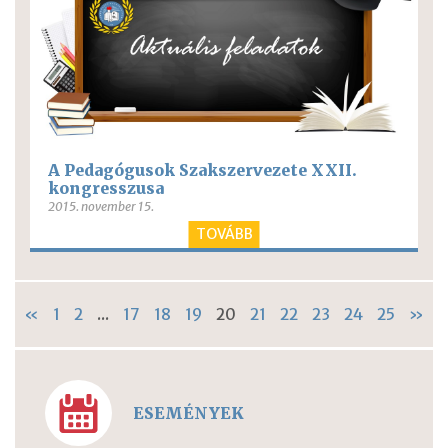
A Pedagógusok Szakszervezete XXII.
kongresszusa
2015. november 15.
TOVÁBB
«
1
2
...
17
18
19
20
21
22
23
24
25
»
ESEMÉNYEK