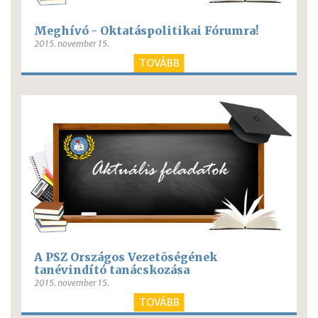
Meghívó - Oktatáspolitikai Fórumra!
2015. november 15.
TOVÁBB
A PSZ Országos Vezetõségének
tanévindító tanácskozása
2015. november 15.
TOVÁBB