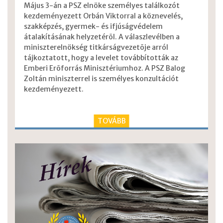
Május 3-án a PSZ elnöke személyes találkozót
kezdeményezett Orbán Viktorral a köznevelés,
szakképzés, gyermek- és ifjúságvédelem
átalakításának helyzetérõl. A válaszlevélben a
miniszterelnökség titkárságvezetõje arról
tájkoztatott, hogy a levelet továbbították az
Emberi Erõforrás Minisztériumhoz. A PSZ Balog
Zoltán miniszterrel is személyes konzultációt
kezdeményezett.
TOVÁBB