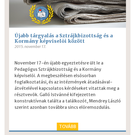
Újabb tárgyalás a Sztrájkbizottság és a
Kormány képviselõi között
2015. november 17.
November 17-én újabb egyeztetésre ült le a
Pedagógus Sztrájkbizottság és a Kormány
képviselõi. A megbeszélésen elsõsorban
foglalkoztatási, és az intézmények átadásával-
átvételével kapcsolatos kérdéseket vitattak meg a
résztvevõk. Galló Istvánné kifejezetten
konstruktívnak találta a találkozót, Mendrey László
szerint azonban továbbra sincs elõremozdulás.
TOVÁBB