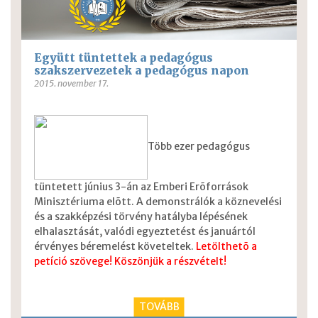
Együtt tüntettek a pedagógus
szakszervezetek a pedagógus napon
2015. november 17.
Több ezer pedagógus
tüntetett június 3-án az Emberi Erõforrások
Minisztériuma elõtt. A demonstrálók a köznevelési
és a szakképzési törvény hatályba lépésének
elhalasztását, valódi egyeztetést és januártól
érvényes béremelést követeltek.
Letölthetõ a
petíció szövege! Köszönjük a részvételt!
TOVÁBB