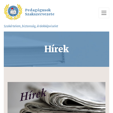
Pedagógusok
Szakszervezete
Szakértelem, biztonság, érdekképviselet
Hírek