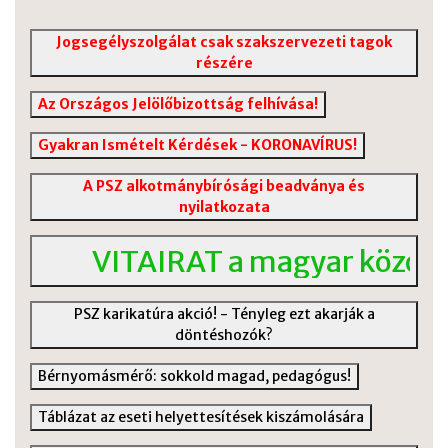
Jogsegélyszolgálat csak szakszervezeti tagok
részére
Az Országos Jelölőbizottság felhívása!
Gyakran Ismételt Kérdések - KORONAVÍRUS!
A PSZ alkotmánybírósági beadványa és
nyilatkozata
VITAIRAT a magyar közoktatás 
PSZ karikatúra akció! - Tényleg ezt akarják a
döntéshozók?
Bérnyomásmérő: sokkold magad, pedagógus!
Táblázat az eseti helyettesítések kiszámolására