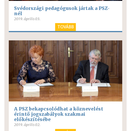
Svédországi pedagógusok jártak a PSZ-
nél
2019. április 03.
TOVÁBB
A PSZ bekapcsolódhat a köznevelést
érintő jogszabályok szakmai
előkészítésébe
2019. április 02.