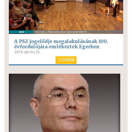
A PSZ jogelődje megalakulásának 100.
évfordulójára emlékeztek Egerben
2019. április 26.
TOVÁBB