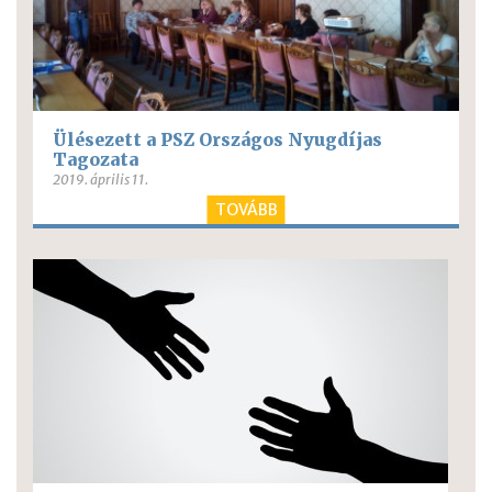
Ülésezett a PSZ Országos Nyugdíjas
Tagozata
2019. április 11.
TOVÁBB