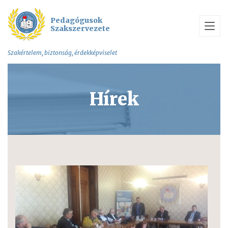
Pedagógusok
Szakszervezete
Szakértelem, biztonság, érdekképviselet
Hírek