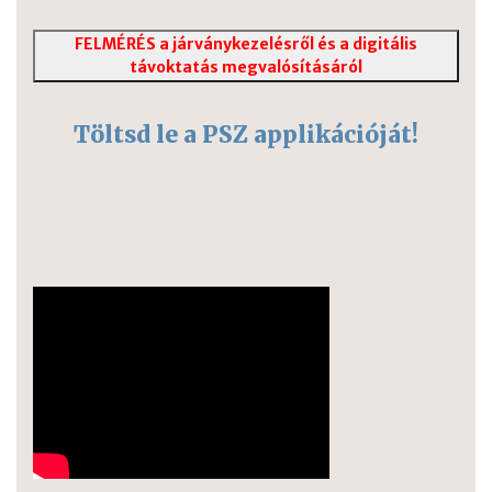
FELMÉRÉS a járványkezelésről és a digitális
távoktatás megvalósításáról
Töltsd le a PSZ applikációját!