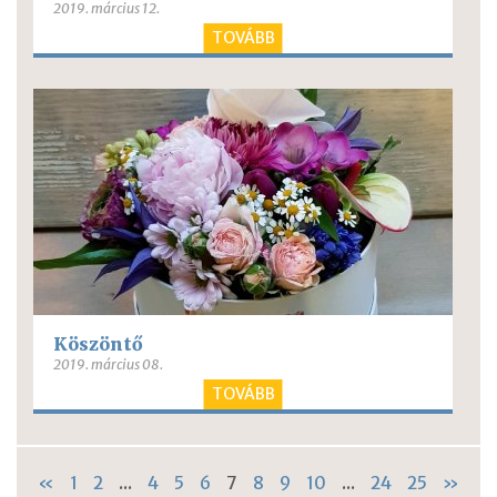
2019. március 12.
TOVÁBB
Köszöntő
2019. március 08.
TOVÁBB
«
1
2
...
4
5
6
7
8
9
10
...
24
25
»