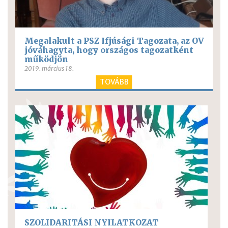
Megalakult a PSZ Ifjúsági Tagozata, az OV
jóváhagyta, hogy országos tagozatként
működjön
2019. március 18.
TOVÁBB
SZOLIDARITÁSI NYILATKOZAT