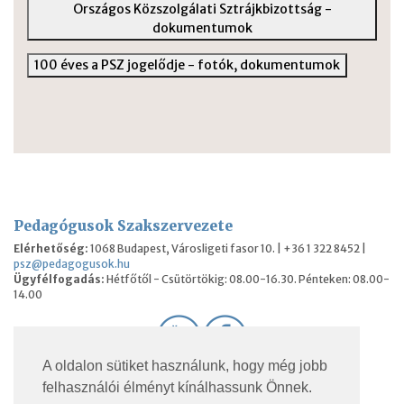
Országos Közszolgálati Sztrájkbizottság -
dokumentumok
100 éves a PSZ jogelődje - fotók, dokumentumok
Pedagógusok Szakszervezete
Elérhetőség:
1068 Budapest, Városligeti fasor 10. | +36 1 322 8452 |
psz@pedagogusok.hu
Ügyfélfogadás:
Hétfőtől - Csütörtökig: 08.00-16.30. Pénteken: 08.00-
14.00
A oldalon sütiket használunk, hogy még jobb
© 2026 Pedagógusok Szakszervezete. Minden jog
felhasználói élményt kínálhassunk Önnek.
fenntartva.