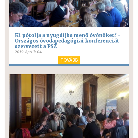
Ki pótolja a nyugdíjba menő óvónőket? -
Országos óvodapedagógiai konferenciát
szervezett a PSZ
2019. április 04.
TOVÁBB