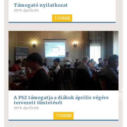
Támogató nyilatkozat
2019. április 09.
TOVÁBB
A PSZ támogatja a diákok április végére
tervezett tüntetését
2019. április 08.
TOVÁBB