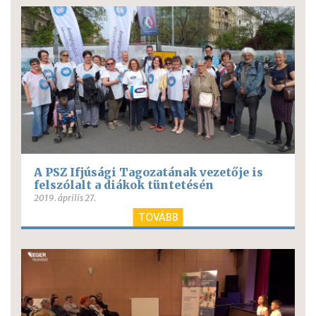
A PSZ Ifjúsági Tagozatának vezetője is
felszólalt a diákok tüntetésén
2019. április 27.
TOVÁBB