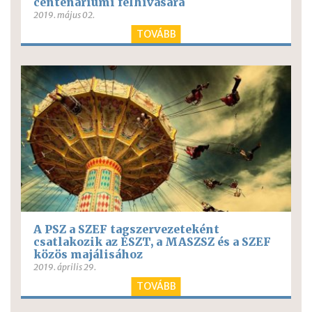
centenáriumi felhívására
2019. május 02.
TOVÁBB
A PSZ a SZEF tagszervezeteként
csatlakozik az ÉSZT, a MASZSZ és a SZEF
közös majálisához
2019. április 29.
TOVÁBB