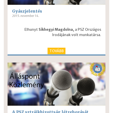
Gyászjelentés
2015. november 14.
Elhunyt
Síkhegyi Magdolna
,
a PSZ Országos
Irodájának volt munkatársa.
TOVÁBB
A PSZ sztrájkbizottság létrehozását