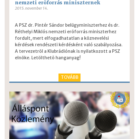
nemzeti erõforrás miniszternek
2015. november 14.
A PSZ dr. Pintér Sándor belügyminiszterhez és dr.
Réthelyi Miklós nemzeti erõforrás miniszterhez
fordult, mert elfogadhatatlan a köznevelési
kérdések rendészeti kérdésként való szabályozása.
A tervezetrõl a Klubrádiónak is nyilatkozott a PSZ
elnöke.
Letölthetõ hanganyag!
TOVÁBB