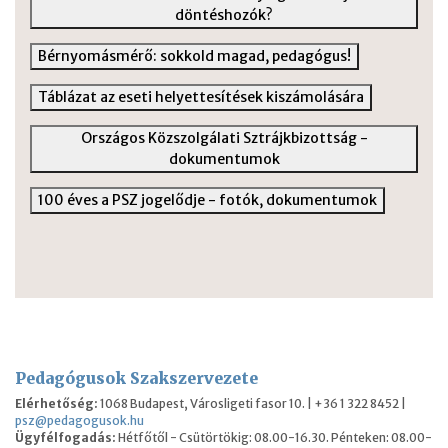
döntéshozók?
Bérnyomásmérő: sokkold magad, pedagógus!
Táblázat az eseti helyettesítések kiszámolására
Országos Közszolgálati Sztrájkbizottság -
dokumentumok
100 éves a PSZ jogelődje - fotók, dokumentumok
Pedagógusok Szakszervezete
Elérhetőség:
1068 Budapest, Városligeti fasor 10. | +36 1 322 8452 |
psz@pedagogusok.hu
Ügyfélfogadás:
Hétfőtől - Csütörtökig: 08.00-16.30. Pénteken: 08.00-