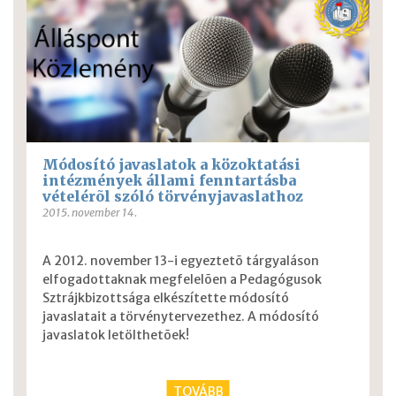
Módosító javaslatok a közoktatási
intézmények állami fenntartásba
vételérõl szóló törvényjavaslathoz
2015. november 14.
A 2012. november 13-i egyeztetõ tárgyaláson
elfogadottaknak megfelelõen a Pedagógusok
Sztrájkbizottsága elkészítette módosító
javaslatait a törvénytervezethez. A módosító
javaslatok letölthetõek!
TOVÁBB