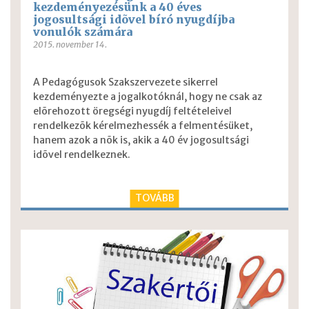
kezdeményezésünk a 40 éves
jogosultsági idõvel bíró nyugdíjba
vonulók számára
2015. november 14.
A Pedagógusok Szakszervezete sikerrel
kezdeményezte a jogalkotóknál, hogy ne csak az
elõrehozott öregségi nyugdíj feltételeivel
rendelkezõk kérelmezhessék a felmentésüket,
hanem azok a nõk is, akik a 40 év jogosultsági
idõvel rendelkeznek.
TOVÁBB