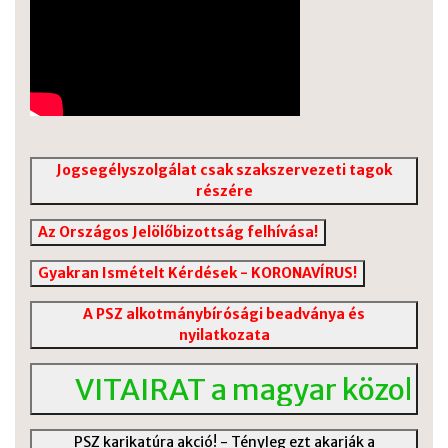
Jogsegélyszolgálat csak szakszervezeti tagok
részére
Az Országos Jelölőbizottság felhívása!
Gyakran Ismételt Kérdések - KORONAVÍRUS!
A PSZ alkotmánybírósági beadványa és
nyilatkozata
VITAIRAT a magyar közoktatás vá
PSZ karikatúra akció! - Tényleg ezt akarják a