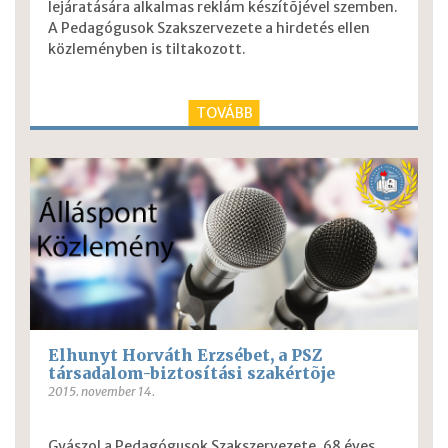
lejáratására alkalmas reklám készítõjével szemben.
A Pedagógusok Szakszervezete a hirdetés ellen
közleményben is tiltakozott.
TOVÁBB
Elhunyt Horváth Erzsébet, a PSZ
társadalom-biztosítási szakértõje
2015. november 14.
Gyászol a Pedagógusok Szakszervezete. 68 éves