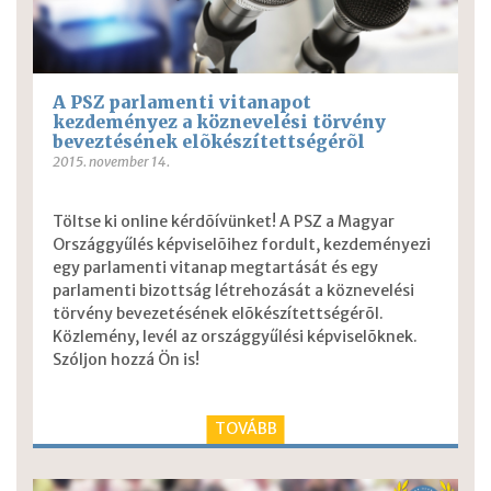
A PSZ parlamenti vitanapot
kezdeményez a köznevelési törvény
beveztésének elõkészítettségérõl
2015. november 14.
Töltse ki online kérdõívünket!
A PSZ a Magyar
Országgyűlés képviselõihez fordult, kezdeményezi
egy parlamenti vitanap megtartását és egy
parlamenti bizottság létrehozását a köznevelési
törvény bevezetésének elõkészítettségérõl.
Közlemény, levél az országgyűlési képviselõknek.
Szóljon hozzá Ön is!
TOVÁBB